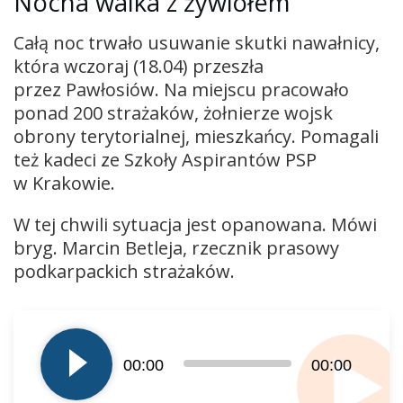
Nocna walka z żywiołem
Całą noc trwało usuwanie skutki nawałnicy,
która wczoraj (18.04) przeszła
przez Pawłosiów. Na miejscu pracowało
ponad 200 strażaków, żołnierze wojsk
obrony terytorialnej, mieszkańcy. Pomagali
też kadeci ze Szkoły Aspirantów PSP
w Krakowie.
W tej chwili sytuacja jest opanowana. Mówi
bryg. Marcin Betleja, rzecznik prasowy
podkarpackich strażaków.
Odtwarzacz
plików
dźwiękowych
00:00
00:00