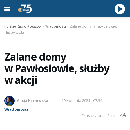
Polskie Radio Rzeszów
>
Wiadomości
>
Zalane domy w Pawłosiowie,
służby w akcji
Zalane domy
w Pawłosiowie, służby
w akcji
Alicja Karłowska
19 kwietnia 2025 - 07:34
Wiadomości
A
Czas czytania: 2 min.
A