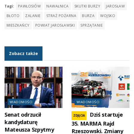
Tagi:
PAWŁOSIÓW
NAWAŁNICA
SKUTKI BURZY
JAROSŁAW
BŁOTO
ZALANIE
STRAŻ POŻARNA
BURZA
WOJSKO
MIESZKAŃCY
POWIAT JAROSŁAWSKI
SPRZĄTANIE
Zobacz także
WIADOMOŚCI
WIADOMOŚCI
Senat odrzucił
Dziś startuje
ZDJĘCIA
kandydaturę
35. MARMA Rajd
Mateusza Szpytmy
Rzeszowski. Zmiany