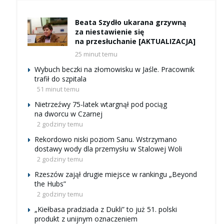
Beata Szydło ukarana grzywną
za niestawienie się
na przesłuchanie [AKTUALIZACJA]
25 minut temu
Wybuch beczki na złomowisku w Jaśle. Pracownik
trafił do szpitala
51 minut temu
Nietrzeźwy 75-latek wtargnął pod pociąg
na dworcu w Czarnej
2 godziny temu
Rekordowo niski poziom Sanu. Wstrzymano
dostawy wody dla przemysłu w Stalowej Woli
2 godziny temu
Rzeszów zajął drugie miejsce w rankingu „Beyond
the Hubs”
2 godziny temu
„Kiełbasa pradziada z Dukli” to już 51. polski
produkt z unijnym oznaczeniem