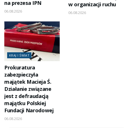
na prezesa IPN
w organizacji ruchu
06.08.2026
06.08.2026
KRAJ I ŚWIAT
Prokuratura
zabezpieczyła
majątek Macieja Ś.
Działanie związane
jest z defraudacją
majątku Polskiej
Fundacji Narodowej
06.08.2026