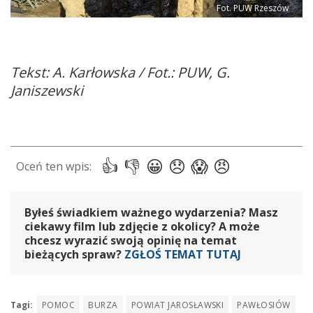
Fot. PUW Rzeszów
Tekst: A. Karłowska / Fot.: PUW, G.
Janiszewski
Byłeś świadkiem ważnego wydarzenia? Masz
ciekawy film lub zdjęcie z okolicy? A może
chcesz wyrazić swoją opinię na temat
bieżących spraw?
ZGŁOŚ TEMAT TUTAJ
Tagi:
POMOC
BURZA
POWIAT JAROSŁAWSKI
PAWŁOSIÓW