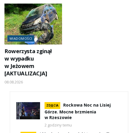
WIADOMOŚCI
Rowerzysta zginął
w wypadku
w Jeżowem
[AKTUALIZACJA]
08.08.2026
Rockowa Noc na Lisiej
ZDJĘCIA
Górze. Mocne brzmienia
w Rzeszowie
2 godziny temu