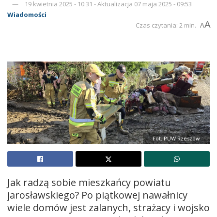
19 kwietnia 2025 - 10:31 - Aktualizacja 07 maja 2025 - 09:53
Wiadomości
A
Czas czytania: 2 min.
A
Fot. PUW Rzeszów
Jak radzą sobie mieszkańcy powiatu
jarosławskiego? Po piątkowej nawałnicy
wiele domów jest zalanych, strażacy i wojsko