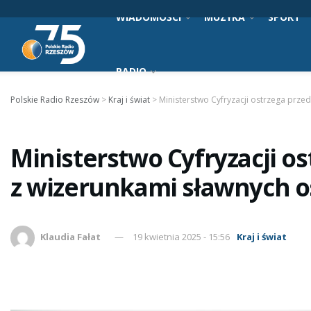
WIADOMOŚCI
MUZYKA
SPORT
RADIO
Polskie Radio Rzeszów
>
Kraj i świat
>
Ministerstwo Cyfryzacji ostrzega prz
Ministerstwo Cyfryzacji o
z wizerunkami sławnych 
Klaudia Fałat
19 kwietnia 2025 - 15:56
Kraj i świat