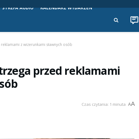
STREFA AUDIO
KALENDARZ WYDARZEŃ
ed reklamami z wizerunkami sławnych osób
strzega przed reklamami
osób
A
Czas czytania: 1 minuta
A