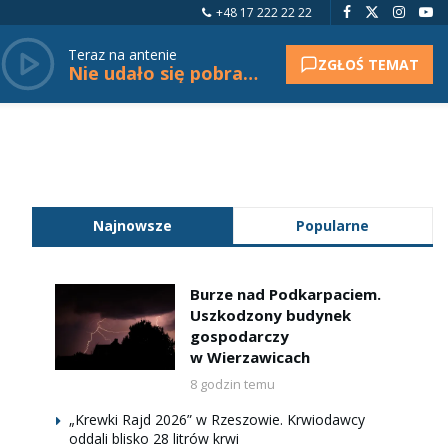
+48 17 222 22 22
Teraz na antenie
ZGŁOŚ TEMAT
Nie udało się pobrać tytułu.
Najnowsze
Popularne
Burze nad Podkarpaciem.
Uszkodzony budynek
gospodarczy
w Wierzawicach
8 godzin temu
„Krewki Rajd 2026” w Rzeszowie. Krwiodawcy
oddali blisko 28 litrów krwi