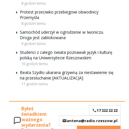
8 godzin temu
Protest przeciwko przebiegowi obwodnicy
Przemyśla
8 godzin temu
Samochód uderzył w ogrodzenie w Iwoniczu.
Droga jest zablokowana
9 godzin temu
Studenci z całego świata poznawali język i kulturę
polską na Uniwersytecie Rzeszowskim
10 godzin temu
Beata Szydło ukarana grzywną za niestawienie się
na przesłuchanie [AKTUALIZACJA]
11 godzin temu
Byłeś
17 222 22 22
świadkiem
ważnego
antena@radio.rzeszow.pl
wydarzenia?