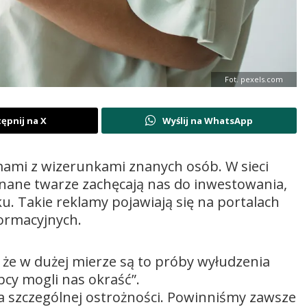
Fot. pexels.com
ępnij na X
Wyślij na WhatsApp
mami z wizerunkami znanych osób. W sieci
 znane twarze zachęcają nas do inwestowania,
. Takie reklamy pojawiają się na portalach
formacyjnych.
, że w dużej mierze są to próby wyłudzenia
pcy mogli nas okraść”.
 szczególnej ostrożności. Powinniśmy zawsze