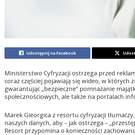
Udostępnij na Facebook
Udost
Ministerstwo Cyfryzacji ostrzega przed rekla
coraz częściej pojawiają się wideo, w których
gwarantując „bezpieczne” pomnażanie majątku
społecznościowych, ale także na portalach in
Marek Gieorgica z resortu cyfryzacji tłumaczy
naszych danych, aby – jak ostrzega – „przestę
Resort przypomina o konieczności zachowania