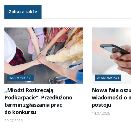
Zobacz także
WIADOMOŚCI
WIADOMOŚCI
„Młodzi Rozkręcają
Nowa fala oszu
Podkarpacie”. Przedłużono
wiadomości o 
termin zgłaszania prac
postoju
do konkursu
14.07.2026
29.07.2026