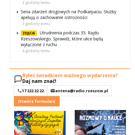
3 godziny temu
Seria zdarzeń drogowych na Podkarpaciu. Służby
apelują o zachowanie ostrożności
3 godziny temu
Utrudnienia podczas 35. Rajdu
ZDJĘCIA
Rzeszowskiego. Sprawdź, które ulice będą
wyłączone z ruchu
4 godziny temu
Byłeś świadkiem ważnego wydarzenia?
Daj nam znać!
17 222 22 22
antena@radio.rzeszow.pl
Otwórz formularz