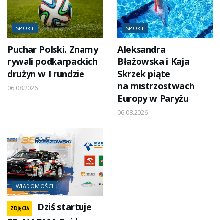
SPORT
SPORT
Puchar Polski. Znamy
Aleksandra
rywali podkarpackich
Błażowska i Kaja
drużyn w I rundzie
Skrzek piąte
na mistrzostwach
06.08.2026
Europy w Paryżu
06.08.2026
WIADOMOŚCI
Dziś startuje
ZDJĘCIA