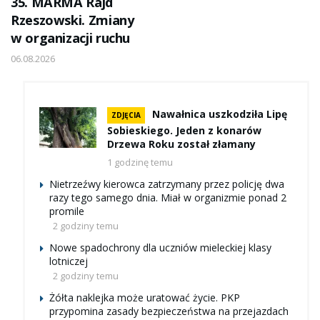
35. MARMA Rajd
Rzeszowski. Zmiany
w organizacji ruchu
06.08.2026
Nawałnica uszkodziła Lipę
ZDJĘCIA
Sobieskiego. Jeden z konarów
Drzewa Roku został złamany
1 godzinę temu
Nietrzeźwy kierowca zatrzymany przez policję dwa
razy tego samego dnia. Miał w organizmie ponad 2
promile
2 godziny temu
Nowe spadochrony dla uczniów mieleckiej klasy
lotniczej
2 godziny temu
Żółta naklejka może uratować życie. PKP
przypomina zasady bezpieczeństwa na przejazdach