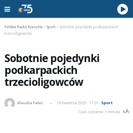
Polskie Radio Rzeszów
>
Sport
>
Sobotnie pojedynki podkarpackich
trzecioligowców
Sobotnie pojedynki
podkarpackich
trzecioligowców
Klaudia Fałat
19 kwietnia 2025 - 17:20
Sport
A
Czas czytania: 1 minuta
A