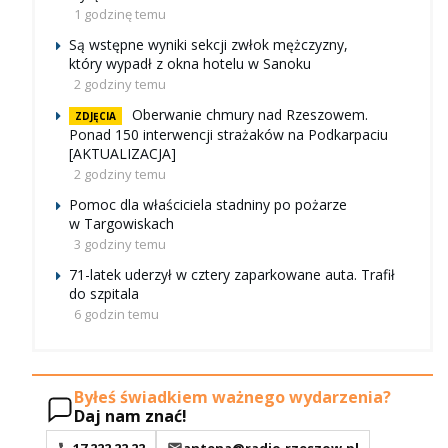
1 godzinę temu
Są wstępne wyniki sekcji zwłok mężczyzny,
który wypadł z okna hotelu w Sanoku
2 godziny temu
Oberwanie chmury nad Rzeszowem.
ZDJĘCIA
Ponad 150 interwencji strażaków na Podkarpaciu
[AKTUALIZACJA]
2 godziny temu
Pomoc dla właściciela stadniny po pożarze
w Targowiskach
3 godziny temu
71-latek uderzył w cztery zaparkowane auta. Trafił
do szpitala
6 godzin temu
Byłeś świadkiem ważnego wydarzenia?
Daj nam znać!
17 222 22 22
antena@radio.rzeszow.pl