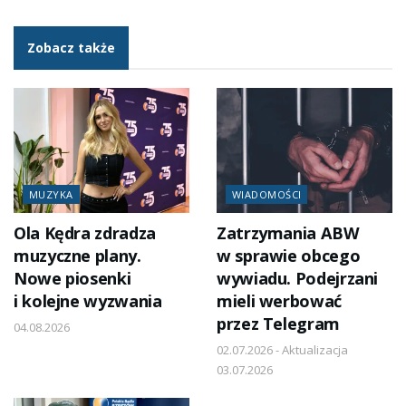
Zobacz także
MUZYKA
WIADOMOŚCI
Ola Kędra zdradza
Zatrzymania ABW
muzyczne plany.
w sprawie obcego
Nowe piosenki
wywiadu. Podejrzani
i kolejne wyzwania
mieli werbować
przez Telegram
04.08.2026
02.07.2026 - Aktualizacja
03.07.2026