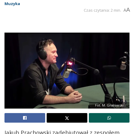
Muzyka
A
Czas czytania: 2 min.
A
Fot. M. Gnatowski
Jakub Prachowski zadebiutował z zespołem