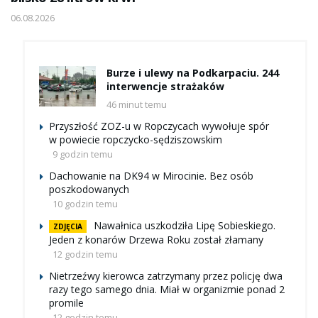
06.08.2026
Burze i ulewy na Podkarpaciu. 244
interwencje strażaków
46 minut temu
Przyszłość ZOZ-u w Ropczycach wywołuje spór
w powiecie ropczycko-sędziszowskim
9 godzin temu
Dachowanie na DK94 w Mirocinie. Bez osób
poszkodowanych
10 godzin temu
Nawałnica uszkodziła Lipę Sobieskiego.
ZDJĘCIA
Jeden z konarów Drzewa Roku został złamany
12 godzin temu
Nietrzeźwy kierowca zatrzymany przez policję dwa
razy tego samego dnia. Miał w organizmie ponad 2
promile
12 godzin temu