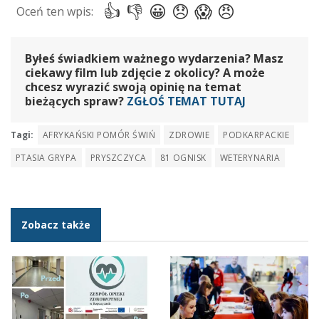
Byłeś świadkiem ważnego wydarzenia? Masz
ciekawy film lub zdjęcie z okolicy? A może
chcesz wyrazić swoją opinię na temat
bieżących spraw?
ZGŁOŚ TEMAT TUTAJ
Tagi:
AFRYKAŃSKI POMÓR ŚWIŃ
ZDROWIE
PODKARPACKIE
PTASIA GRYPA
PRYSZCZYCA
81 OGNISK
WETERYNARIA
Zobacz także