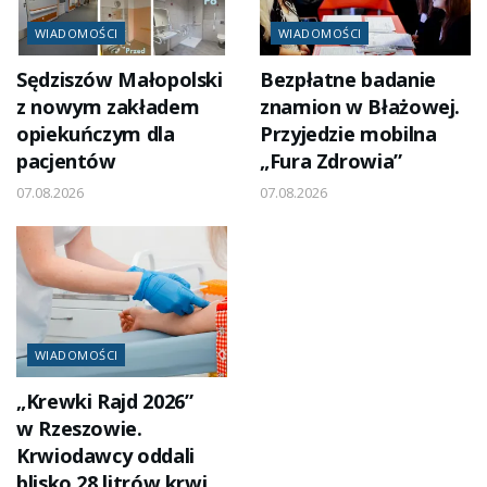
WIADOMOŚCI
WIADOMOŚCI
Sędziszów Małopolski
Bezpłatne badanie
z nowym zakładem
znamion w Błażowej.
opiekuńczym dla
Przyjedzie mobilna
pacjentów
„Fura Zdrowia”
07.08.2026
07.08.2026
WIADOMOŚCI
„Krewki Rajd 2026”
w Rzeszowie.
Krwiodawcy oddali
blisko 28 litrów krwi