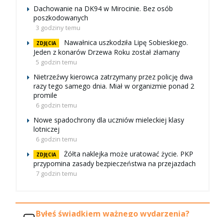
Dachowanie na DK94 w Mirocinie. Bez osób
poszkodowanych
3 godziny temu
Nawałnica uszkodziła Lipę Sobieskiego.
ZDJĘCIA
Jeden z konarów Drzewa Roku został złamany
5 godzin temu
Nietrzeźwy kierowca zatrzymany przez policję dwa
razy tego samego dnia. Miał w organizmie ponad 2
promile
6 godzin temu
Nowe spadochrony dla uczniów mieleckiej klasy
lotniczej
6 godzin temu
Żółta naklejka może uratować życie. PKP
ZDJĘCIA
przypomina zasady bezpieczeństwa na przejazdach
7 godzin temu
Byłeś świadkiem ważnego wydarzenia?