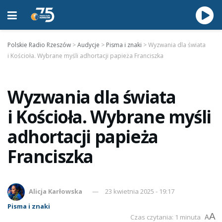
Polskie Radio Rzeszów
>
Audycje
>
Pisma i znaki
>
Wyzwania dla świata
i Kościoła. Wybrane myśli adhortacji papieża Franciszka
Wyzwania dla świata
i Kościoła. Wybrane myśli
adhortacji papieża
Franciszka
Alicja Karłowska
23 kwietnia 2025 - 19:17
Pisma i znaki
A
Czas czytania: 1 minuta
A