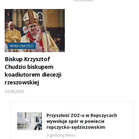
WIADOMOŚCI
Biskup Krzysztof
Chudzio biskupem
koadiutorem diecezji
rzeszowskiej
24.06.2026
Przyszłość ZOZ-u w Ropczycach
wywołuje spór w powiecie
ropczycko-sędziszowskim
3 godziny temu