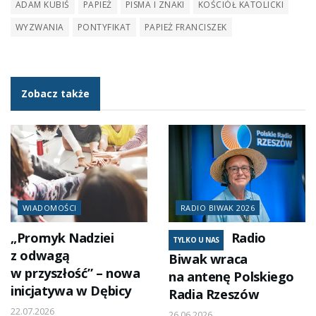
ADAM KUBIŚ
PAPIEŻ
PISMA I ZNAKI
KOŚCIÓŁ KATOLICKI
WYZWANIA
PONTYFIKAT
PAPIEŻ FRANCISZEK
Zobacz także
WIADOMOŚCI
RADIO BIWAK 2026
„Promyk Nadziei
Radio
TYLKO U NAS
z odwagą
Biwak wraca
w przyszłość” – nowa
na antenę Polskiego
inicjatywa w Dębicy
Radia Rzeszów
22.07.2026
26.06.2026