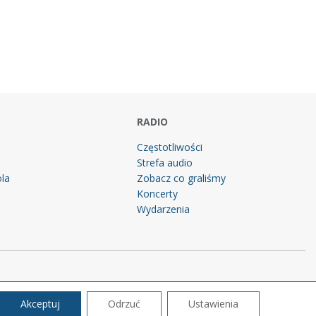
RADIO
Częstotliwości
Strefa audio
la
Zobacz co graliśmy
g
Koncerty
Wydarzenia
Akceptuj
Odrzuć
Ustawienia