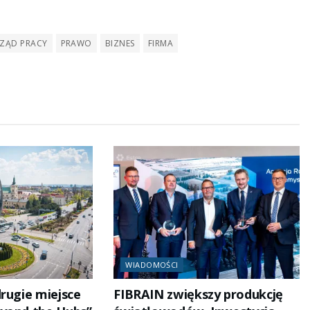
ZĄD PRACY
PRAWO
BIZNES
FIRMA
WIADOMOŚCI
drugie miejsce
FIBRAIN zwiększy produkcję