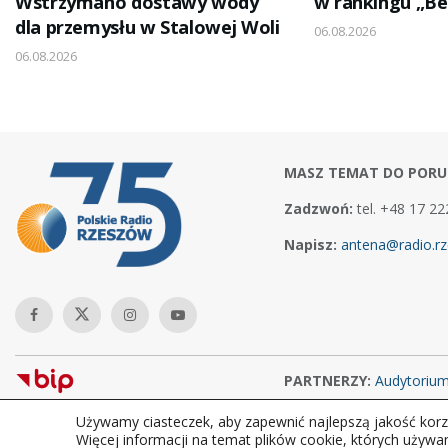
Wstrzymano dostawy wody
w rankingu „Be
dla przemysłu w Stalowej Woli
06.08.2026
06.08.2026
MASZ TEMAT DO PORU
Zadzwoń:
tel. +48 17 22
Napisz:
antena@radio.rz
PARTNERZY:
Audytoriu
Używamy ciasteczek, aby zapewnić najlepszą jakość korzy
Copyright © 2026Polskie Radio Rzeszów S.A. w likwidacj. Wszelkie
Więcej informacji na temat plików cookie, których używa