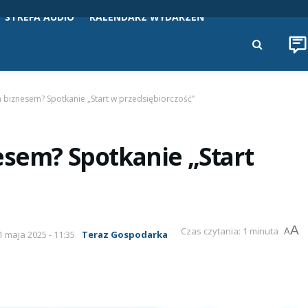
STREFA AUDIO
KALENDARZ WYDARZEŃ
m biznesem? Spotkanie „Start w przedsiębiorczość”
esem? Spotkanie „Start
A
Czas czytania: 1 minuta
A
1 maja 2025 - 11:35
Teraz Gospodarka