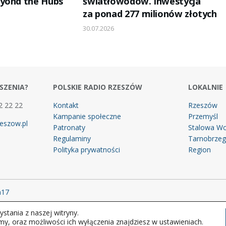
yond the Hubs”
światłowodów. Inwestycja
za ponad 277 milionów złotych
30.07.2026
SZENIA?
POLSKIE RADIO RZESZÓW
LOKALNIE
2 22 22
Kontakt
Rzeszów
Kampanie społeczne
Przemyśl
eszow.pl
Patronaty
Stalowa Wo
Regulaminy
Tarnobrze
Polityka prywatności
Region
m17
stania z naszej witryny.
 prawa zastrzeżone.
my, oraz możliwości ich wyłączenia znajdziesz w ustawieniach.