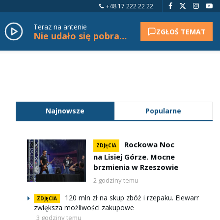
+48 17 222 22 22
Teraz na antenie
ZGŁOŚ TEMAT
Nie udało się pobrać tytułu.
Najnowsze
Popularne
Rockowa Noc
ZDJĘCIA
na Lisiej Górze. Mocne
brzmienia w Rzeszowie
2 godziny temu
120 mln zł na skup zbóż i rzepaku. Elewarr
ZDJĘCIA
zwiększa możliwości zakupowe
3 godziny temu