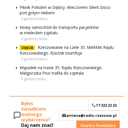
Piknik Pokoleń w Dębicy. Wieczorem Silent Disco
pod gołym niebem
4 godziny temu
Nowy samochód do transportu pacjentów
w mieleckim szpitalu
4 godziny temu
Rzeszowianie na czele 35. MARMA Rajdu
ZDJĘCIA
Rzeszowskiego. Rzeźnik triumfuje
4 godziny temu
Wypadek na trasie 35. Rajdu Rzeszowskiego.
Małgorzata Prus trafiła do szpitala
5 godzin temu
Byłeś
17 222 22 22
świadkiem
ważnego
antena@radio.rzeszow.pl
wydarzenia?
Daj nam znać!
Otwórz formularz