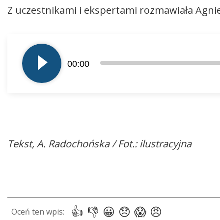
Z uczestnikami i ekspertami rozmawiała Agni
Odtwarzacz
plików
00:00
dźwiękowych
Tekst, A. Radochońska / Fot.: ilustracyjna