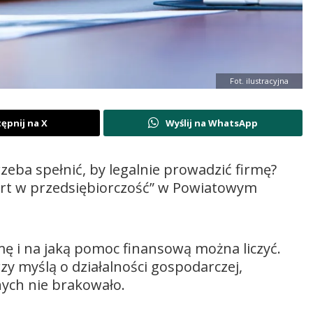
Fot. ilustracyjna
ępnij na X
Wyślij na WhatsApp
rzeba spełnić, by legalnie prowadzić firmę?
tart w przedsiębiorczość” w Powiatowym
rmę i na jaką pomoc finansową można liczyć.
zy myślą o działalności gospodarczej,
nych nie brakowało.