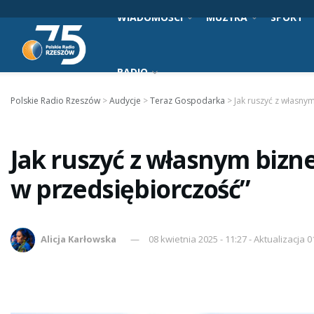
WIADOMOŚCI
MUZYKA
SPORT
RADIO
Polskie Radio Rzeszów
>
Audycje
>
Teraz Gospodarka
>
Jak ruszyć z własny
Jak ruszyć z własnym bizn
w przedsiębiorczość”
Alicja Karłowska
08 kwietnia 2025 - 11:27 - Aktualizacja 0