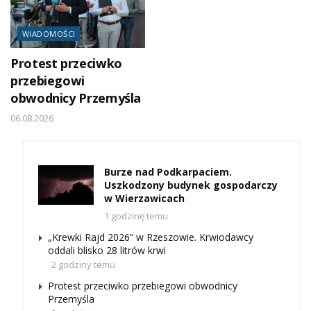
WIADOMOŚCI
Protest przeciwko
przebiegowi
obwodnicy Przemyśla
06.08.2026
Burze nad Podkarpaciem.
Uszkodzony budynek gospodarczy
w Wierzawicach
1 godzinę temu
„Krewki Rajd 2026” w Rzeszowie. Krwiodawcy
oddali blisko 28 litrów krwi
2 godziny temu
Protest przeciwko przebiegowi obwodnicy
Przemyśla