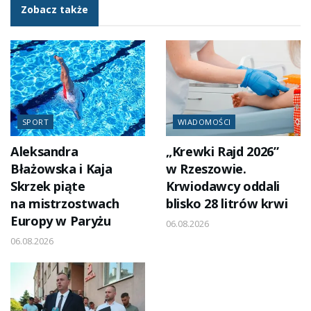
Zobacz także
SPORT
WIADOMOŚCI
Aleksandra
„Krewki Rajd 2026”
Błażowska i Kaja
w Rzeszowie.
Skrzek piąte
Krwiodawcy oddali
na mistrzostwach
blisko 28 litrów krwi
Europy w Paryżu
06.08.2026
06.08.2026