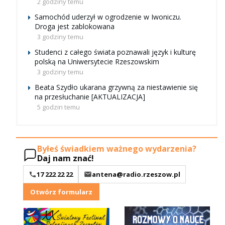
2 godziny temu
Samochód uderzył w ogrodzenie w Iwoniczu.
Droga jest zablokowana
3 godziny temu
Studenci z całego świata poznawali język i kulturę
polską na Uniwersytecie Rzeszowskim
3 godziny temu
Beata Szydło ukarana grzywną za niestawienie się
na przesłuchanie [AKTUALIZACJA]
5 godzin temu
Byłeś świadkiem ważnego wydarzenia?
Daj nam znać!
17 222 22 22
antena@radio.rzeszow.pl
Otwórz formularz