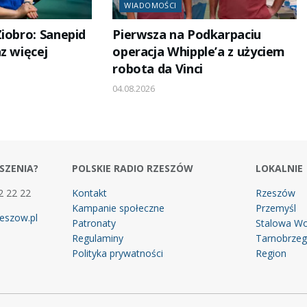
WIADOMOŚCI
iobro: Sanepid
Pierwsza na Podkarpaciu
z więcej
operacja Whipple’a z użyciem
robota da Vinci
04.08.2026
SZENIA?
POLSKIE RADIO RZESZÓW
LOKALNIE
2 22 22
Kontakt
Rzeszów
Kampanie społeczne
Przemyśl
eszow.pl
Patronaty
Stalowa Wo
Regulaminy
Tarnobrze
Polityka prywatności
Region