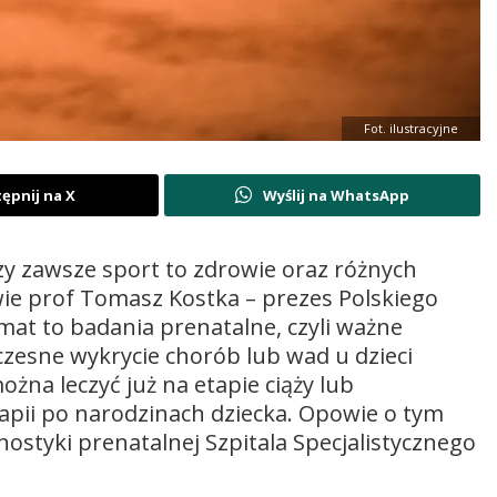
Fot. ilustracyjne
ępnij na X
Wyślij na WhatsApp
czy zawsze sport to zdrowie oraz różnych
e prof Tomasz Kostka – prezes Polskiego
at to badania prenatalne, czyli ważne
zesne wykrycie chorób lub wad u dzieci
żna leczyć już na etapie ciąży lub
apii po narodzinach dziecka. Opowie o tym
ostyki prenatalnej Szpitala Specjalistycznego