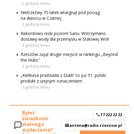
2 godziny temu
Nietrzeźwy 75-latek wtargnął pod pociąg
na dworcu w Czarnej
3 godziny temu
Rekordowo niski poziom Sanu. Wstrzymano
dostawy wody dla przemysłu w Stalowej Woli
3 godziny temu
Rzeszów zajął drugie miejsce w rankingu „Beyond
the Hubs”
3 godziny temu
„Kiełbasa pradziada z Dukli” to już 51. polski
produkt z unijnym oznaczeniem
3 godziny temu
Byłeś
17 222 22 22
świadkiem
ważnego
antena@radio.rzeszow.pl
wydarzenia?