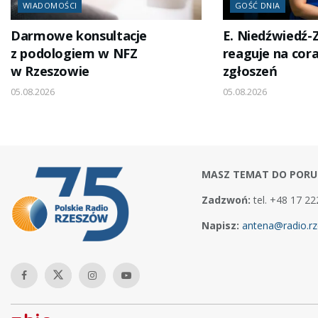
WIADOMOŚCI
GOŚĆ DNIA
Darmowe konsultacje
E. Niedźwiedź-Z
z podologiem w NFZ
reaguje na cora
w Rzeszowie
zgłoszeń
05.08.2026
05.08.2026
MASZ TEMAT DO PORU
Zadzwoń:
tel. +48 17 22
Napisz:
antena@radio.rz