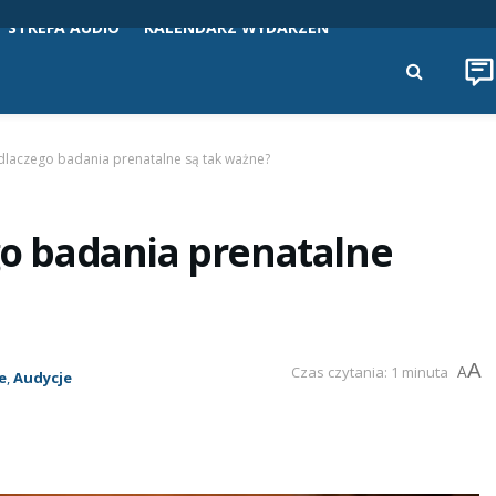
STREFA AUDIO
KALENDARZ WYDARZEŃ
 dlaczego badania prenatalne są tak ważne?
ego badania prenatalne
A
Czas czytania: 1 minuta
A
e
,
Audycje