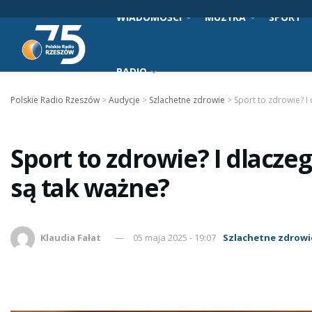
WIADOMOŚCI
MUZYKA
SPORT
RADIO
Polskie Radio Rzeszów
>
Audycje
>
Szlachetne zdrowie
>
Sport to zdrowie? I
Sport to zdrowie? I dlacz
są tak ważne?
Klaudia Fałat
05 maja 2025 - 19:07
Szlachetne zdrowi