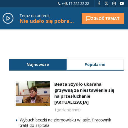
+48 17 222 22 22
Teraz na antenie
ZGŁOŚ TEMAT
Nie udało się pobrać tytułu.
Najnowsze
Popularne
Beata Szydło ukarana
grzywną za niestawienie się
na przesłuchanie
[AKTUALIZACJA]
1 godzinę temu
Wybuch beczki na złomowisku w Jaśle. Pracownik
trafił do szpitala