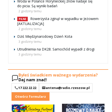
Woda w Polance Horynieckiej znów nadaje się
do picia. Są wyniki badań
2 godziny temu
Rowerzysta zginął w wypadku w Jeżowem
PILNE
[AKTUALIZACJA]
2 godziny temu
Dziś Międzynarodowy Dzień Kota
3 godziny temu
Utrudnienia na DK28. Samochód wypadł z drogi
3 godziny temu
Byłeś świadkiem ważnego wydarzenia?
Daj nam znać!
17 222 22 22
antena@radio.rzeszow.pl
Otwórz formularz