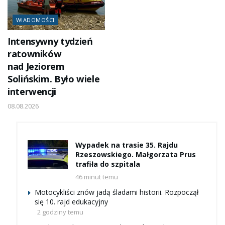
WIADOMOŚCI
Intensywny tydzień
ratowników
nad Jeziorem
Solińskim. Było wiele
interwencji
08.08.2026
Wypadek na trasie 35. Rajdu
Rzeszowskiego. Małgorzata Prus
trafiła do szpitala
46 minut temu
Motocykliści znów jadą śladami historii. Rozpoczął
się 10. rajd edukacyjny
2 godziny temu