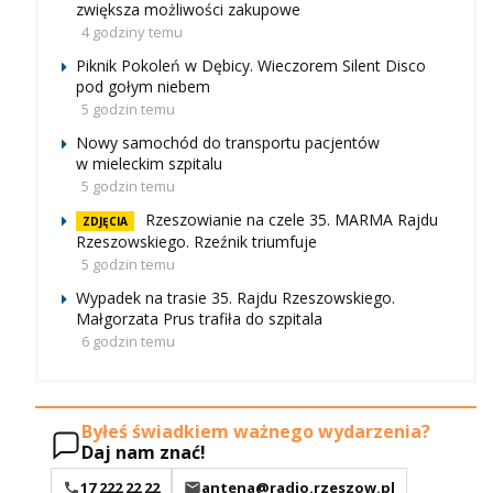
zwiększa możliwości zakupowe
4 godziny temu
Piknik Pokoleń w Dębicy. Wieczorem Silent Disco
pod gołym niebem
5 godzin temu
Nowy samochód do transportu pacjentów
w mieleckim szpitalu
5 godzin temu
Rzeszowianie na czele 35. MARMA Rajdu
ZDJĘCIA
Rzeszowskiego. Rzeźnik triumfuje
5 godzin temu
Wypadek na trasie 35. Rajdu Rzeszowskiego.
Małgorzata Prus trafiła do szpitala
6 godzin temu
Byłeś świadkiem ważnego wydarzenia?
Daj nam znać!
17 222 22 22
antena@radio.rzeszow.pl