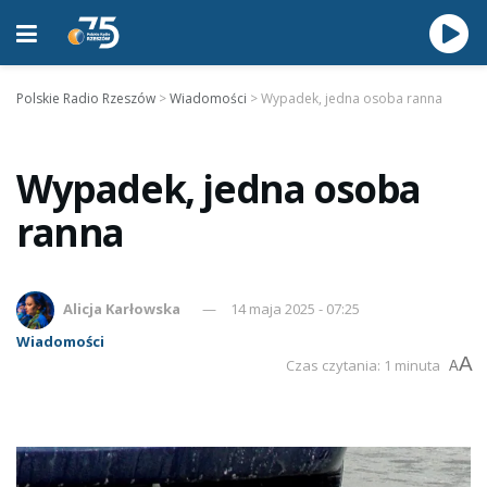
Polskie Radio Rzeszów
>
Wiadomości
>
Wypadek, jedna osoba ranna
Wypadek, jedna osoba
ranna
Alicja Karłowska
14 maja 2025 - 07:25
Wiadomości
A
Czas czytania: 1 minuta
A