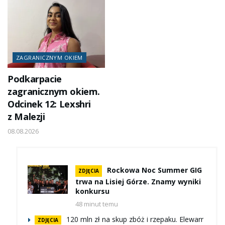
ZAGRANICZNYM OKIEM
Podkarpacie
zagranicznym okiem.
Odcinek 12: Lexshri
z Malezji
08.08.2026
Rockowa Noc Summer GIG
ZDJĘCIA
trwa na Lisiej Górze. Znamy wyniki
konkursu
48 minut temu
120 mln zł na skup zbóż i rzepaku. Elewarr
ZDJĘCIA