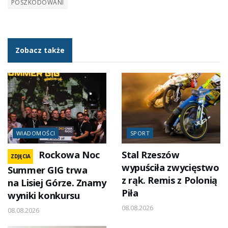
POSZKODOWANI
Zobacz także
WIADOMOŚCI
SPORT
Rockowa Noc
Stal Rzeszów
ZDJĘCIA
wypuściła zwycięstwo
Summer GIG trwa
z rąk. Remis z Polonią
na Lisiej Górze. Znamy
Piła
wyniki konkursu
08.08.2026
08.08.2026