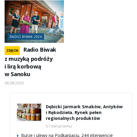
RADIO BIWAK 2026
Radio Biwak
ZDJĘCIA
z muzyką podróży
i lirą korbową
w Sanoku
06.08.2026
Dębicki Jarmark Smaków, Antyków
i Rękodzieła. Rynek pełen
regionalnych produktów
51 minut temu
Burze i ulewy na Podkarpaciu. 244 interwencje