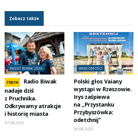
Zobacz także
RADIO BIWAK 2026
WIADOMOŚCI
Radio Biwak
Polski głos Vaiany
ZDJĘCIA
wystąpi w Rzeszowie.
nadaje dziś
Irys zaśpiewa
z Pruchnika.
na „Przystanku
Odkrywamy atrakcje
Przybyszówka:
i historię miasta
odetchnij”
07.08.2026
06.08.2026