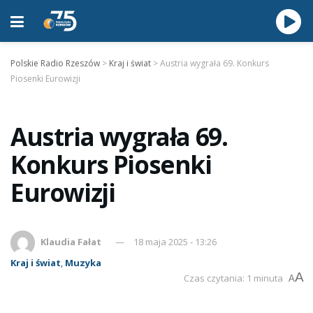
Polskie Radio Rzeszów
>
Kraj i świat
>
Austria wygrała 69. Konkurs
Piosenki Eurowizji
Austria wygrała 69.
Konkurs Piosenki
Eurowizji
Klaudia Fałat
18 maja 2025 - 13:26
Kraj i świat
,
Muzyka
A
Czas czytania: 1 minuta
A