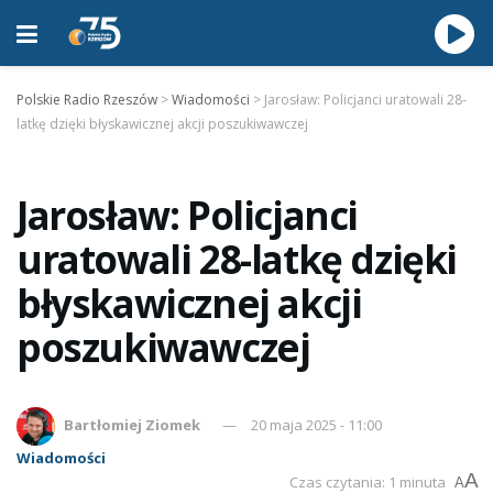
Polskie Radio Rzeszów
>
Wiadomości
>
Jarosław: Policjanci uratowali 28-
latkę dzięki błyskawicznej akcji poszukiwawczej
Jarosław: Policjanci
uratowali 28-latkę dzięki
błyskawicznej akcji
poszukiwawczej
Bartłomiej Ziomek
20 maja 2025 - 11:00
Wiadomości
A
Czas czytania: 1 minuta
A