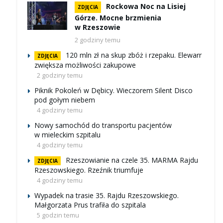
Rockowa Noc na Lisiej
ZDJĘCIA
Górze. Mocne brzmienia
w Rzeszowie
2 godziny temu
120 mln zł na skup zbóż i rzepaku. Elewarr
ZDJĘCIA
zwiększa możliwości zakupowe
2 godziny temu
Piknik Pokoleń w Dębicy. Wieczorem Silent Disco
pod gołym niebem
4 godziny temu
Nowy samochód do transportu pacjentów
w mieleckim szpitalu
4 godziny temu
Rzeszowianie na czele 35. MARMA Rajdu
ZDJĘCIA
Rzeszowskiego. Rzeźnik triumfuje
4 godziny temu
Wypadek na trasie 35. Rajdu Rzeszowskiego.
Małgorzata Prus trafiła do szpitala
5 godzin temu