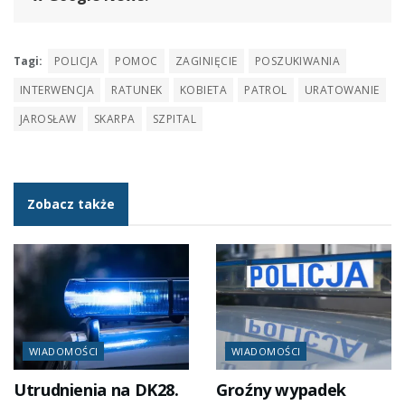
Tagi:
POLICJA
POMOC
ZAGINIĘCIE
POSZUKIWANIA
INTERWENCJA
RATUNEK
KOBIETA
PATROL
URATOWANIE
JAROSŁAW
SKARPA
SZPITAL
Zobacz także
WIADOMOŚCI
WIADOMOŚCI
Utrudnienia na DK28.
Groźny wypadek