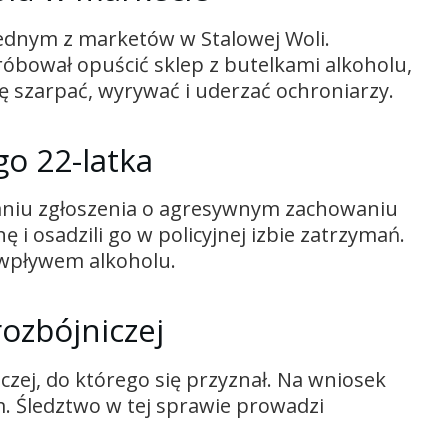
ednym z marketów w Stalowej Woli.
róbował opuścić sklep z butelkami alkoholu,
 się szarpać, wyrywać i uderzać ochroniarzy.
go 22-latka
maniu zgłoszenia o agresywnym zachowaniu
 i osadzili go w policyjnej izbie zatrzymań.
d wpływem alkoholu.
ozbójniczej
czej, do którego się przyznał. Na wniosek
. Śledztwo w tej sprawie prowadzi