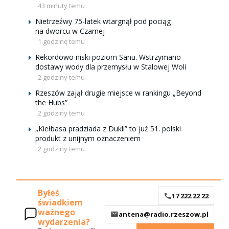
43 minuty temu
Nietrzeźwy 75-latek wtargnął pod pociąg
na dworcu w Czarnej
1 godzinę temu
Rekordowo niski poziom Sanu. Wstrzymano
dostawy wody dla przemysłu w Stalowej Woli
2 godziny temu
Rzeszów zajął drugie miejsce w rankingu „Beyond
the Hubs”
2 godziny temu
„Kiełbasa pradziada z Dukli” to już 51. polski
produkt z unijnym oznaczeniem
2 godziny temu
Byłeś
17 222 22 22
świadkiem
ważnego
antena@radio.rzeszow.pl
wydarzenia?