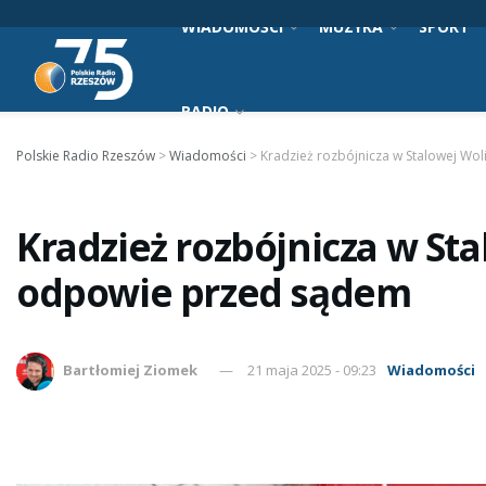
WIADOMOŚCI
MUZYKA
SPORT
RADIO
Polskie Radio Rzeszów
>
Wiadomości
>
Kradzież rozbójnicza w Stalowej Wo
Kradzież rozbójnicza w Sta
odpowie przed sądem
Bartłomiej Ziomek
21 maja 2025 - 09:23
Wiadomości