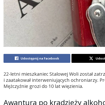
Udostępnij na Facebook
Udost
22-letni mieszkaniec Stalowej Woli został zat
i zaatakował interweniujących ochroniarzy. P
Mężczyźnie grozi do 10 lat więzienia.
Awantura po kradzieży alkoh