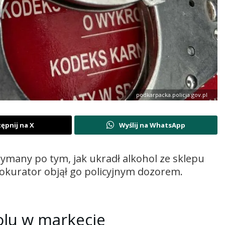
podkarpacka.policja.gov.pl
ępnij na X
Wyślij na WhatsApp
rzymany po tym, jak ukradł alkohol ze sklepu
rokurator objął go policyjnym dozorem.
olu w markecie