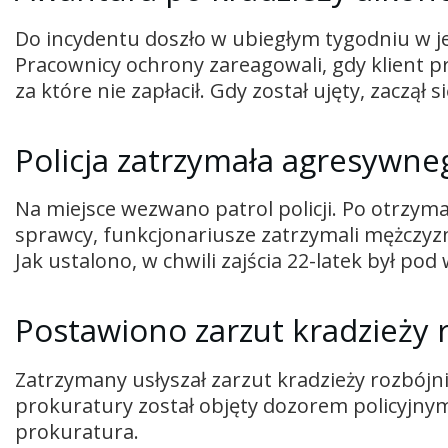
Do incydentu doszło w ubiegłym tygodniu w j
Pracownicy ochrony zareagowali, gdy klient p
za które nie zapłacił. Gdy został ujęty, zaczął
Policja zatrzymała agresywne
Na miejsce wezwano patrol policji. Po otrzy
sprawcy, funkcjonariusze zatrzymali mężczyznę
Jak ustalono, w chwili zajścia 22-latek był po
Postawiono zarzut kradzieży r
Zatrzymany usłyszał zarzut kradzieży rozbójni
prokuratury został objęty dozorem policyjnym
prokuratura.