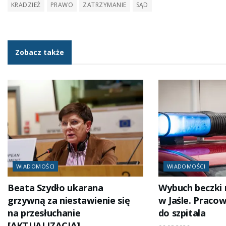
KRADZIEŻ
PRAWO
ZATRZYMANIE
SĄD
Zobacz także
WIADOMOŚCI
WIADOMOŚCI
Beata Szydło ukarana
Wybuch beczki
grzywną za niestawienie się
w Jaśle. Pracow
na przesłuchanie
do szpitala
[AKTUALIZACJA]