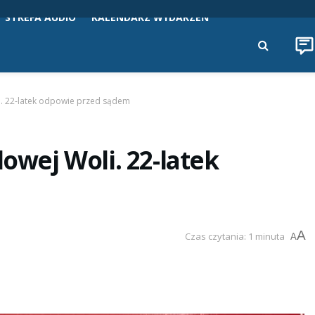
STREFA AUDIO
KALENDARZ WYDARZEŃ
li. 22-latek odpowie przed sądem
lowej Woli. 22-latek
A
Czas czytania: 1 minuta
A