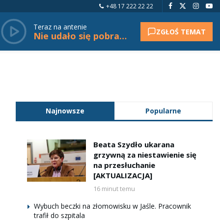
+48 17 222 22 22
Teraz na antenie
ZGŁOŚ TEMAT
Nie udało się pobrać tytułu.
Najnowsze
Popularne
Beata Szydło ukarana
grzywną za niestawienie się
na przesłuchanie
[AKTUALIZACJA]
16 minut temu
Wybuch beczki na złomowisku w Jaśle. Pracownik
trafił do szpitala