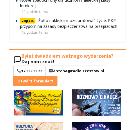
Nowe spadochrony dla uczniów mieleckiej klasy
lotniczej
11 godzin temu
Żółta naklejka może uratować życie. PKP
ZDJĘCIA
przypomina zasady bezpieczeństwa na przejazdach
12 godzin temu
Byłeś świadkiem ważnego wydarzenia?
Daj nam znać!
17 222 22 22
antena@radio.rzeszow.pl
Otwórz formularz