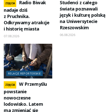
Radio Biwak
Studenci z całego
ZDJĘCIA
świata poznawali
nadaje dziś
język i kulturę polską
z Pruchnika.
na Uniwersytecie
Odkrywamy atrakcje
Rzeszowskim
i historię miasta
06.08.2026
07.08.2026
RELACJE REPORTERSKIE
W Przemyślu
ZDJĘCIA
powstanie
nowoczesne
lodowisko. Latem
ma zmieniać się