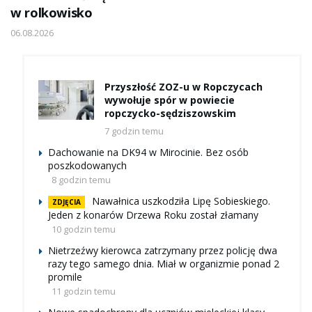
w rolkowisko
06.08.2026
Przyszłość ZOZ-u w Ropczycach
wywołuje spór w powiecie
ropczycko-sędziszowskim
7 godzin temu
Dachowanie na DK94 w Mirocinie. Bez osób
poszkodowanych
8 godzin temu
Nawałnica uszkodziła Lipę Sobieskiego.
ZDJĘCIA
Jeden z konarów Drzewa Roku został złamany
10 godzin temu
Nietrzeźwy kierowca zatrzymany przez policję dwa
razy tego samego dnia. Miał w organizmie ponad 2
promile
11 godzin temu