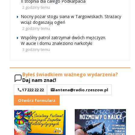
II stopnia dla całego Podkarpacia
2 godziny temu
Nocny pożar stogu siana w Targowiskach. Strażacy
wciąż dogaszają ogień
2 godziny temu
Wspólny patrol zatrzymał dwóch mężczyzn.
W aucie i domu znaleziono narkotyki
3 godziny temu
Byłeś świadkiem ważnego wydarzenia?
Daj nam znać!
17 222 22 22
antena@radio.rzeszow.pl
Otwórz formularz