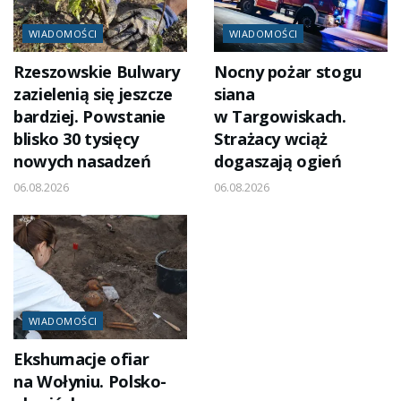
WIADOMOŚCI
WIADOMOŚCI
Rzeszowskie Bulwary
Nocny pożar stogu
zazielenią się jeszcze
siana
bardziej. Powstanie
w Targowiskach.
blisko 30 tysięcy
Strażacy wciąż
nowych nasadzeń
dogaszają ogień
06.08.2026
06.08.2026
WIADOMOŚCI
Ekshumacje ofiar
na Wołyniu. Polsko-