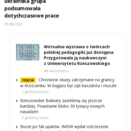
ukraińska grupa
podsumowała
dotychczasowe prace
05.08.2026
Wirtualna wystawa o twórcach
polskiej pedagogiki już dostępna.
Przygotowała ją naukowczyni
z Uniwersytetu Rzeszowskiego
48 minut temu
Chronione okazy zatrzymane na granicy
ZDJĘCIA
w Krościenku. W bagażu był ząb kaszalota i muszle
1 godzinę temu
Rzeszowskie Bulwary zazielenią się jeszcze
bardziej. Powstanie blisko 30 tysięcy nowych
nasadzeń
2 godziny temu
Burze po fali upałów. IMGW wydał ostrzeżenie