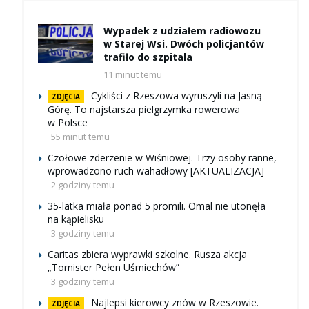
Wypadek z udziałem radiowozu
w Starej Wsi. Dwóch policjantów
trafiło do szpitala
11 minut temu
Cykliści z Rzeszowa wyruszyli na Jasną
ZDJĘCIA
Górę. To najstarsza pielgrzymka rowerowa
w Polsce
55 minut temu
Czołowe zderzenie w Wiśniowej. Trzy osoby ranne,
wprowadzono ruch wahadłowy [AKTUALIZACJA]
2 godziny temu
35-latka miała ponad 5 promili. Omal nie utonęła
na kąpielisku
3 godziny temu
Caritas zbiera wyprawki szkolne. Rusza akcja
„Tornister Pełen Uśmiechów”
3 godziny temu
Najlepsi kierowcy znów w Rzeszowie.
ZDJĘCIA