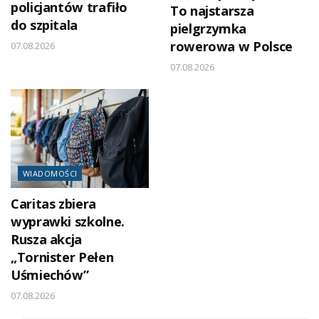
policjantów trafiło
To najstarsza
do szpitala
pielgrzymka
rowerowa w Polsce
07.08.2026
07.08.2026
WIADOMOŚCI
Caritas zbiera
wyprawki szkolne.
Rusza akcja
„Tornister Pełen
Uśmiechów”
07.08.2026