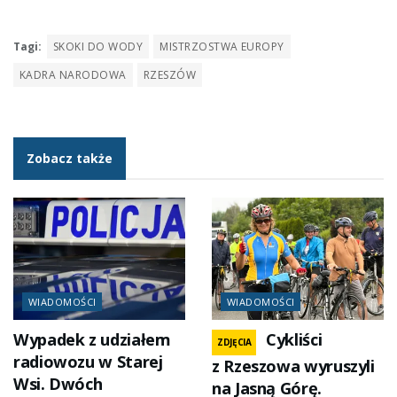
Tagi:
SKOKI DO WODY
MISTRZOSTWA EUROPY
KADRA NARODOWA
RZESZÓW
Zobacz także
WIADOMOŚCI
WIADOMOŚCI
Wypadek z udziałem
Cykliści
ZDJĘCIA
radiowozu w Starej
z Rzeszowa wyruszyli
Wsi. Dwóch
na Jasną Górę.