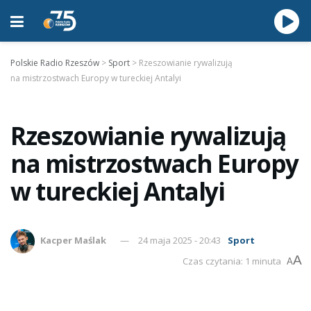
Polskie Radio Rzeszów
>
Sport
>
Rzeszowianie rywalizują
na mistrzostwach Europy w tureckiej Antalyi
Rzeszowianie rywalizują
na mistrzostwach Europy
w tureckiej Antalyi
Kacper Maślak
24 maja 2025 - 20:43
Sport
A
Czas czytania: 1 minuta
A