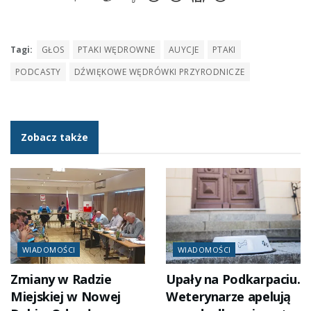
Tagi:
GŁOS
PTAKI WĘDROWNE
AUYCJE
PTAKI
PODCASTY
DŹWIĘKOWE WĘDRÓWKI PRZYRODNICZE
Zobacz także
WIADOMOŚCI
WIADOMOŚCI
Zmiany w Radzie
Upały na Podkarpaciu.
Miejskiej w Nowej
Weterynarze apelują