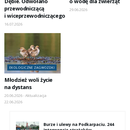
Dębie. Odwołano
o wodę dla zwierząt
przewodniczącą
29.06.2026
i wiceprzewodniczącego
16.07.2026
EKOLOGICZNE ZAGWOZDKI
Młodzież woli życie
na dystans
20.06.2026 - Aktualizacja
22.06.2026
Burze i ulewy na Podkarpaciu. 244
interwencje strażaków