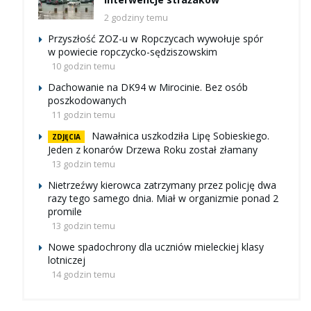
2 godziny temu
Przyszłość ZOZ-u w Ropczycach wywołuje spór
w powiecie ropczycko-sędziszowskim
10 godzin temu
Dachowanie na DK94 w Mirocinie. Bez osób
poszkodowanych
11 godzin temu
Nawałnica uszkodziła Lipę Sobieskiego.
ZDJĘCIA
Jeden z konarów Drzewa Roku został złamany
13 godzin temu
Nietrzeźwy kierowca zatrzymany przez policję dwa
razy tego samego dnia. Miał w organizmie ponad 2
promile
13 godzin temu
Nowe spadochrony dla uczniów mieleckiej klasy
lotniczej
14 godzin temu