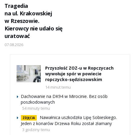
Tragedia
na ul. Krakowskiej
w Rzeszowie.
Kierowcy nie udało się
uratować
07.08.2026
Przyszłość ZOZ-u w Ropczycach
wywołuje spór w powiecie
ropczycko-sędziszowskim
14 minut temu
Dachowanie na DK94 w Mirocinie. Bez osób
poszkodowanych
54 minuty temu
Nawałnica uszkodziła Lipę Sobieskiego.
ZDJĘCIA
Jeden z konarów Drzewa Roku został złamany
3 godziny temu