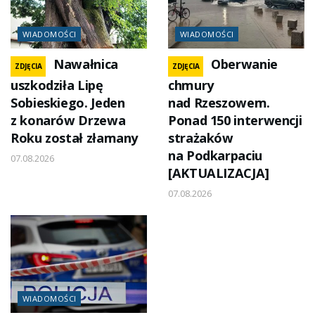
WIADOMOŚCI
WIADOMOŚCI
Nawałnica
Oberwanie
ZDJĘCIA
ZDJĘCIA
uszkodziła Lipę
chmury
Sobieskiego. Jeden
nad Rzeszowem.
z konarów Drzewa
Ponad 150 interwencji
Roku został złamany
strażaków
na Podkarpaciu
07.08.2026
[AKTUALIZACJA]
07.08.2026
WIADOMOŚCI