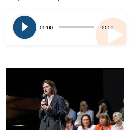
Odtwarzacz
plików
dźwiękowych
00:00
00:00