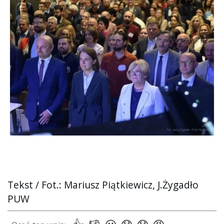
Tekst / Fot.: Mariusz Piątkiewicz, J.Żygadło
PUW