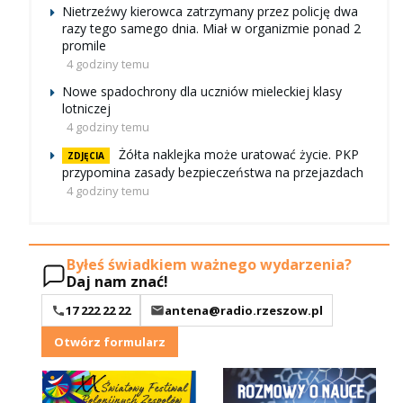
Nietrzeźwy kierowca zatrzymany przez policję dwa
razy tego samego dnia. Miał w organizmie ponad 2
promile
4 godziny temu
Nowe spadochrony dla uczniów mieleckiej klasy
lotniczej
4 godziny temu
Żółta naklejka może uratować życie. PKP
ZDJĘCIA
przypomina zasady bezpieczeństwa na przejazdach
4 godziny temu
Byłeś świadkiem ważnego wydarzenia?
Daj nam znać!
17 222 22 22
antena@radio.rzeszow.pl
Otwórz formularz