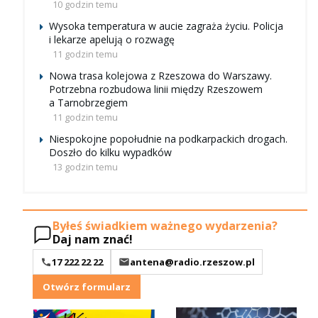
10 godzin temu
Wysoka temperatura w aucie zagraża życiu. Policja
i lekarze apelują o rozwagę
11 godzin temu
Nowa trasa kolejowa z Rzeszowa do Warszawy.
Potrzebna rozbudowa linii między Rzeszowem
a Tarnobrzegiem
11 godzin temu
Niespokojne popołudnie na podkarpackich drogach.
Doszło do kilku wypadków
13 godzin temu
Byłeś świadkiem ważnego wydarzenia?
Daj nam znać!
17 222 22 22
antena@radio.rzeszow.pl
Otwórz formularz