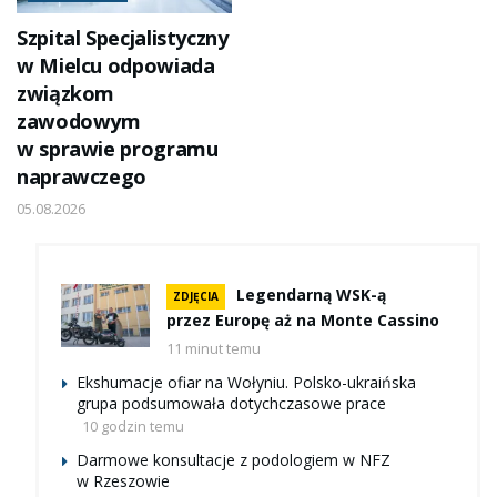
Szpital Specjalistyczny
w Mielcu odpowiada
związkom
zawodowym
w sprawie programu
naprawczego
05.08.2026
Legendarną WSK-ą
ZDJĘCIA
przez Europę aż na Monte Cassino
11 minut temu
Ekshumacje ofiar na Wołyniu. Polsko-ukraińska
grupa podsumowała dotychczasowe prace
10 godzin temu
Darmowe konsultacje z podologiem w NFZ
w Rzeszowie