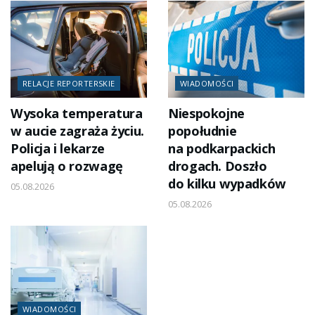
RELACJE REPORTERSKIE
WIADOMOŚCI
Wysoka temperatura
Niespokojne
w aucie zagraża życiu.
popołudnie
Policja i lekarze
na podkarpackich
apelują o rozwagę
drogach. Doszło
do kilku wypadków
05.08.2026
05.08.2026
WIADOMOŚCI