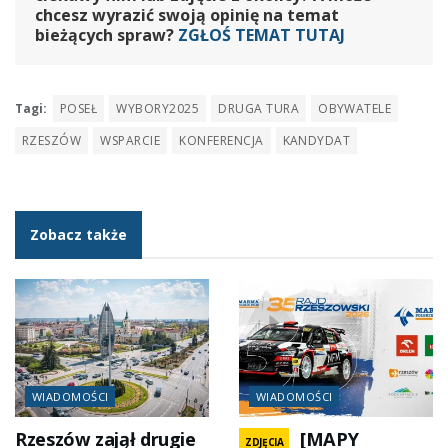
chcesz wyrazić swoją opinię na temat
bieżących spraw?
ZGŁOŚ TEMAT TUTAJ
Tagi:
POSEŁ
WYBORY2025
DRUGA TURA
OBYWATELE
RZESZÓW
WSPARCIE
KONFERENCJA
KANDYDAT
Zobacz także
WIADOMOŚCI
WIADOMOŚCI
Rzeszów zajął drugie
[MAPY
ZDJĘCIA