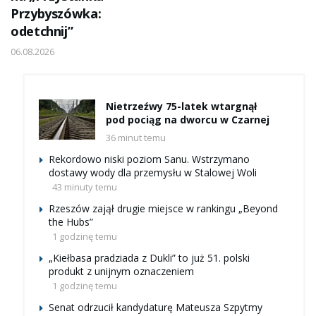
Przybyszówka:
odetchnij”
06.08.2026
Nietrzeźwy 75-latek wtargnął
pod pociąg na dworcu w Czarnej
36 minut temu
Rekordowo niski poziom Sanu. Wstrzymano
dostawy wody dla przemysłu w Stalowej Woli
43 minuty temu
Rzeszów zajął drugie miejsce w rankingu „Beyond
the Hubs”
1 godzinę temu
„Kiełbasa pradziada z Dukli” to już 51. polski
produkt z unijnym oznaczeniem
1 godzinę temu
Senat odrzucił kandydaturę Mateusza Szpytmy