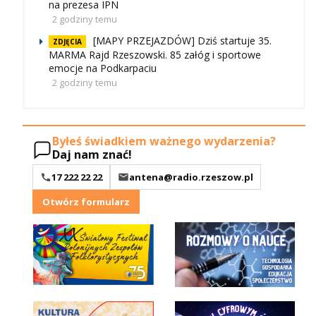
na prezesa IPN
2 godziny temu
[MAPY PRZEJAZDÓW] Dziś startuje 35.
ZDJĘCIA
MARMA Rajd Rzeszowski. 85 załóg i sportowe
emocje na Podkarpaciu
2 godziny temu
Byłeś świadkiem ważnego wydarzenia?
Daj nam znać!
17 222 22 22
antena@radio.rzeszow.pl
Otwórz formularz