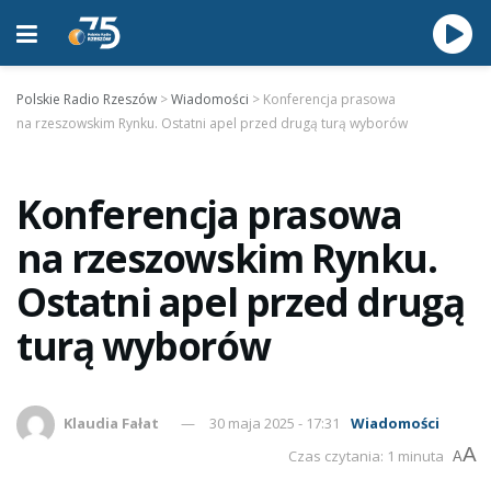
Polskie Radio Rzeszów
>
Wiadomości
>
Konferencja prasowa
na rzeszowskim Rynku. Ostatni apel przed drugą turą wyborów
Konferencja prasowa
na rzeszowskim Rynku.
Ostatni apel przed drugą
turą wyborów
Klaudia Fałat
30 maja 2025 - 17:31
Wiadomości
A
Czas czytania: 1 minuta
A