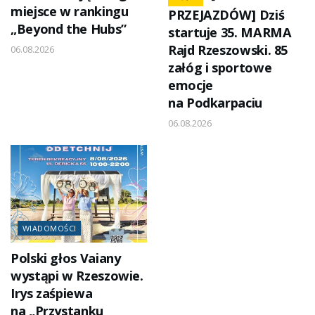
miejsce w rankingu
PRZEJAZDÓW] Dziś
„Beyond the Hubs”
startuje 35. MARMA
Rajd Rzeszowski. 85
06.08.2026
załóg i sportowe
emocje
na Podkarpaciu
06.08.2026
WIADOMOŚCI
Polski głos Vaiany
wystąpi w Rzeszowie.
Irys zaśpiewa
na „Przystanku