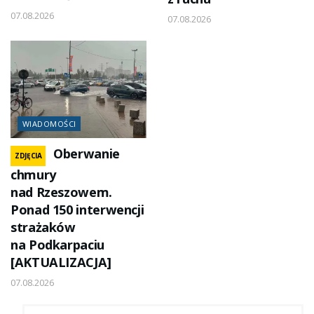
07.08.2026
07.08.2026
WIADOMOŚCI
Oberwanie
ZDJĘCIA
chmury
nad Rzeszowem.
Ponad 150 interwencji
strażaków
na Podkarpaciu
[AKTUALIZACJA]
07.08.2026