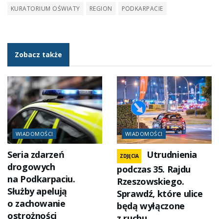
KURATORIUM OŚWIATY
REGION
PODKARPACIE
Zobacz także
WIADOMOŚCI
WIADOMOŚCI
Seria zdarzeń
Utrudnienia
ZDJĘCIA
drogowych
podczas 35. Rajdu
na Podkarpaciu.
Rzeszowskiego.
Służby apelują
Sprawdź, które ulice
o zachowanie
będą wyłączone
ostrożności
z ruchu