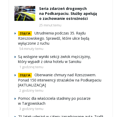
Seria zdarzeń drogowych
na Podkarpaciu. Służby apelują
o zachowanie ostrożności
25 minut temu
Utrudnienia podczas 35. Rajdu
ZDJĘCIA
Rzeszowskiego. Sprawdź, które ulice będą
wyłączone z ruchu
54 minuty temu
Są wstępne wyniki sekcji zwłok mężczyzny,
który wypadł z okna hotelu w Sanoku
1 godzinę temu
Oberwanie chmury nad Rzeszowem.
ZDJĘCIA
Ponad 150 interwencji strażaków na Podkarpaciu
[AKTUALIZACJA]
2 godziny temu
Pomoc dla właściciela stadniny po pożarze
w Targowiskach
3 godziny temu
71-latek uderzył w cztery zaparkowane auta. Trafił