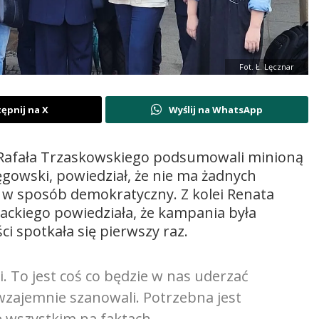
Fot. Ł. Lęcznar
ępnij na X
Wyślij na WhatsApp
 Rafała Trzaskowskiego podsumowali minioną
gowski, powiedział, że nie ma żadnych
y w sposób demokratyczny. Z kolei Renata
ckiego powiedziała, że kampania była
ci spotkała się pierwszy raz.
i. To jest coś co będzie w nas uderzać
 wzajemnie szanowali. Potrzebna jest
e wszystkim na faktach