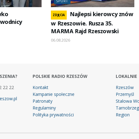
SPORT
wko
Najlepsi kierowcy znów
ZDJĘCIA
bwodnicy
w Rzeszowie. Rusza 35.
MARMA Rajd Rzeszowski
06.08.2026
SZENIA?
POLSKIE RADIO RZESZÓW
LOKALNIE
2 22 22
Kontakt
Rzeszów
Kampanie społeczne
Przemyśl
eszow.pl
Patronaty
Stalowa Wo
Regulaminy
Tarnobrze
Polityka prywatności
Region