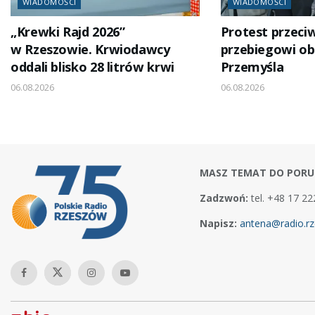
WIADOMOŚCI
WIADOMOŚCI
„Krewki Rajd 2026”
Protest przeci
w Rzeszowie. Krwiodawcy
przebiegowi o
oddali blisko 28 litrów krwi
Przemyśla
06.08.2026
06.08.2026
MASZ TEMAT DO PORU
Zadzwoń:
tel. +48 17 22
Napisz:
antena@radio.rz