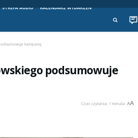
STREFA AUDIO
KALENDARZ WYDARZEŃ
 podsumowuje kampanię
kowskiego podsumowuje
A
Czas czytania: 1 minuta
A