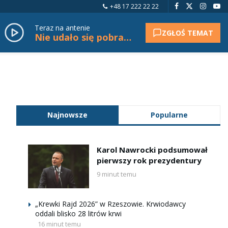
+48 17 222 22 22
Teraz na antenie
ZGŁOŚ TEMAT
Nie udało się pobrać tytułu.
Najnowsze
Popularne
Karol Nawrocki podsumował
pierwszy rok prezydentury
9 minut temu
„Krewki Rajd 2026” w Rzeszowie. Krwiodawcy
oddali blisko 28 litrów krwi
16 minut temu