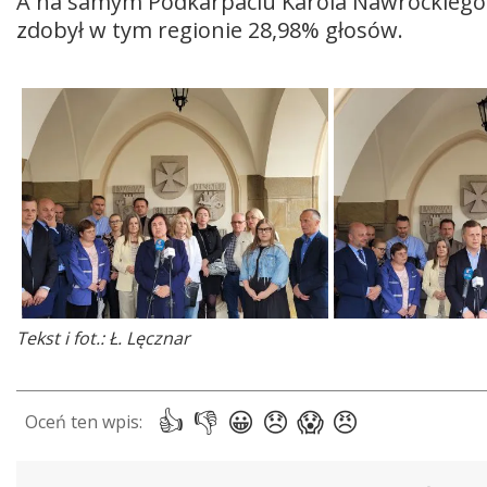
A na samym Podkarpaciu Karola Nawrockiego 
zdobył w tym regionie 28,98% głosów.
Tekst i fot.: Ł. Lęcznar