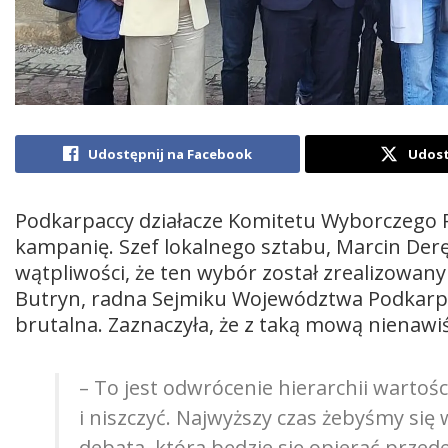
Udostępnij na Facebook
Udost
Podkarpaccy działacze Komitetu Wyborczego
kampanię. Szef lokalnego sztabu, Marcin Derę
wątpliwości, że ten wybór został zrealizowan
Butryn, radna Sejmiku Województwa Podkarpa
brutalna. Zaznaczyła, że z taką mową nienawiś
– To jest odwrócenie hierarchii wartośc
i niszczyć. Najwyższy czas żebyśmy się
debata, która będzie się opierać przed