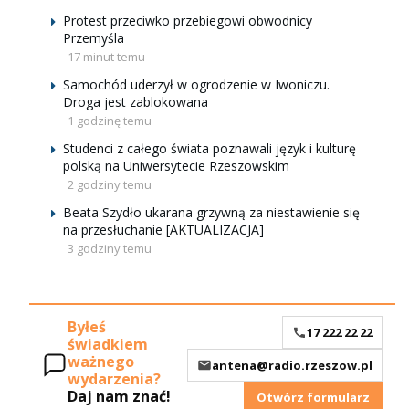
Protest przeciwko przebiegowi obwodnicy
Przemyśla
17 minut temu
Samochód uderzył w ogrodzenie w Iwoniczu.
Droga jest zablokowana
1 godzinę temu
Studenci z całego świata poznawali język i kulturę
polską na Uniwersytecie Rzeszowskim
2 godziny temu
Beata Szydło ukarana grzywną za niestawienie się
na przesłuchanie [AKTUALIZACJA]
3 godziny temu
Byłeś
17 222 22 22
świadkiem
ważnego
antena@radio.rzeszow.pl
wydarzenia?
Daj nam znać!
Otwórz formularz