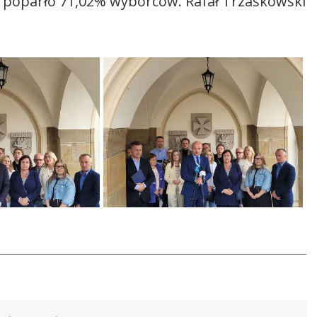
poparło 71,02% wyborców. Rafał Trzaskowski