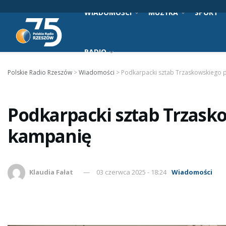
WIADOMOŚCI
MUZYKA
SPORT
RADIO
Polskie Radio Rzeszów
>
Wiadomości
>
Podkarpacki sztab Trzaskowskiego
Podkarpacki sztab Trzas
kampanię
Klaudia Fałat
03 czerwca 2025 - 18:24
Wiadomości