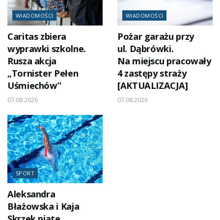
WIADOMOŚCI
WIADOMOŚCI
Caritas zbiera
Pożar garażu przy
wyprawki szkolne.
ul. Dąbrówki.
Rusza akcja
Na miejscu pracowały
„Tornister Pełen
4 zastępy straży
Uśmiechów”
[AKTUALIZACJA]
07.08.2026
07.08.2026
SPORT
Aleksandra
Błażowska i Kaja
Skrzek piąte