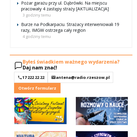
Pożar garażu przy ul. Dąbrówki. Na miejscu
pracowały 4 zastępy straży [AKTUALIZACJA]
3 godziny temu
Burze na Podkarpaciu. Strażacy interweniowali 19
razy, IMGW ostrzega cały region
4 godziny temu
Byłeś świadkiem ważnego wydarzenia?
Daj nam znać!
17 222 22 22
antena@radio.rzeszow.pl
Otwórz formularz