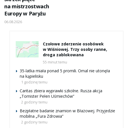
na mistrzostwach
Europy w Paryżu
06.08.2026
Czołowe zderzenie osobówek
w Wiśniowej. Trzy osoby ranne,
droga zablokowana
55 minut temu
35-latka miała ponad 5 promili. Omal nie utonęła
na kąpielisku
1 godzinę temu
Caritas zbiera wyprawki szkolne. Rusza akcja
„Tornister Pełen Uśmiechów”
2 godziny temu
Bezpłatne badanie znamion w Błażowej. Przyjedzie
mobilna „Fura Zdrowia”
2 godziny temu