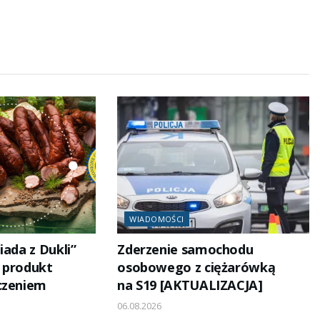
WIADOMOŚCI
iada z Dukli”
Zderzenie samochodu
i produkt
osobowego z ciężarówką
czeniem
na S19 [AKTUALIZACJA]
06.08.2026