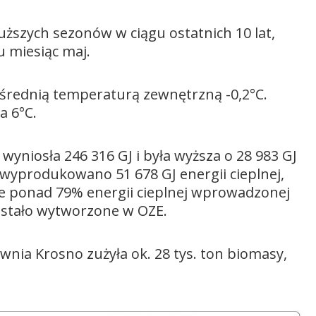
uższych sezonów w ciągu ostatnich 10 lat,
 miesiąc maj.
 średnią temperaturą zewnętrzną -0,2°C.
a 6°C.
wyniosła 246 316 GJ i była wyższa o 28 983 GJ
wyprodukowano 51 678 GJ energii cieplnej,
że ponad 79% energii cieplnej wprowadzonej
zostało wytworzone w OZE.
nia Krosno zużyła ok. 28 tys. ton biomasy,