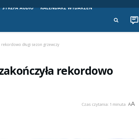
STREFA AUDIO
KALENDARZ WYDARZEŃ
a rekordowo długi sezon grzewczy
 zakończyła rekordowo
A
Czas czytania: 1 minuta
A