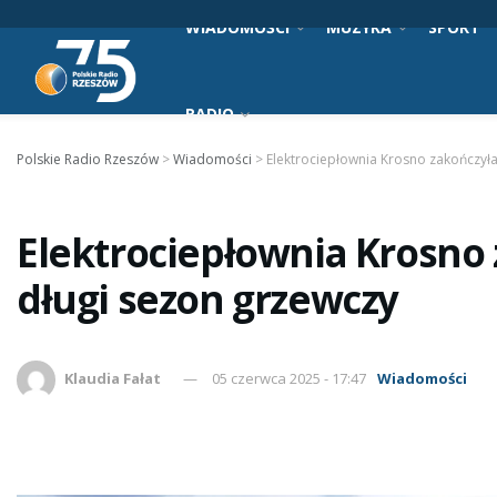
WIADOMOŚCI
MUZYKA
SPORT
RADIO
Polskie Radio Rzeszów
>
Wiadomości
>
Elektrociepłownia Krosno zakończył
Elektrociepłownia Krosno
długi sezon grzewczy
Klaudia Fałat
05 czerwca 2025 - 17:47
Wiadomości