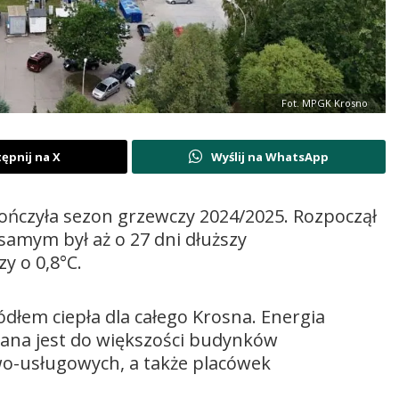
Fot. MPGK Krosno
ępnij na X
Wyślij na WhatsApp
kończyła sezon grzewczy 2024/2025. Rozpoczął
 samym był aż o 27 dni dłuższy
y o 0,8°C.
dłem ciepła dla całego Krosna. Energia
ana jest do większości budynków
wo-usługowych, a także placówek