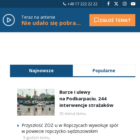
+48 17 222 22 22
Teraz na antenie
ZGŁOŚ TEMAT
Nie udało się pobrać tytułu.
Najnowsze
Popularne
Burze i ulewy
na Podkarpaciu. 244
interwencje strażaków
35 minut temu
Przyszłość ZOZ-u w Ropczycach wywołuje spór
w powiecie ropczycko-sędziszowskim
9 godzin temu