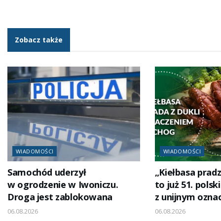
Zobacz także
WIADOMOŚCI
WIADOMOŚCI
Samochód uderzył
„Kiełbasa pradz
w ogrodzenie w Iwoniczu.
to już 51. polsk
Droga jest zablokowana
z unijnym ozna
06.08.2026
06.08.2026