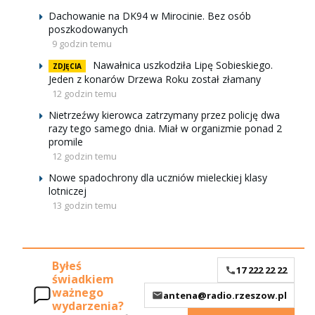
Dachowanie na DK94 w Mirocinie. Bez osób
poszkodowanych
9 godzin temu
Nawałnica uszkodziła Lipę Sobieskiego.
ZDJĘCIA
Jeden z konarów Drzewa Roku został złamany
12 godzin temu
Nietrzeźwy kierowca zatrzymany przez policję dwa
razy tego samego dnia. Miał w organizmie ponad 2
promile
12 godzin temu
Nowe spadochrony dla uczniów mieleckiej klasy
lotniczej
13 godzin temu
Byłeś
17 222 22 22
świadkiem
ważnego
antena@radio.rzeszow.pl
wydarzenia?