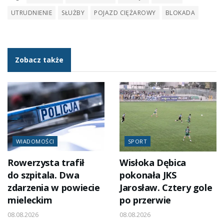
UTRUDNIENIE
SŁUŻBY
POJAZD CIĘŻAROWY
BLOKADA
Zobacz także
WIADOMOŚCI
SPORT
Rowerzysta trafił
Wisłoka Dębica
do szpitala. Dwa
pokonała JKS
zdarzenia w powiecie
Jarosław. Cztery gole
mieleckim
po przerwie
08.08.2026
08.08.2026