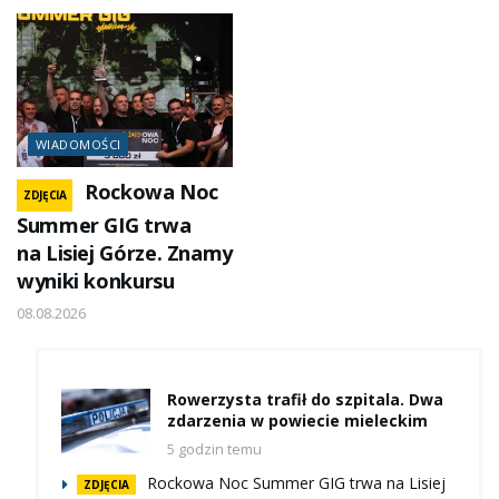
WIADOMOŚCI
Rockowa Noc
ZDJĘCIA
Summer GIG trwa
na Lisiej Górze. Znamy
wyniki konkursu
08.08.2026
Rowerzysta trafił do szpitala. Dwa
zdarzenia w powiecie mieleckim
5 godzin temu
Rockowa Noc Summer GIG trwa na Lisiej
ZDJĘCIA