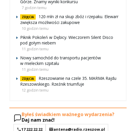
Górze. Znamy wyniki konkursu
7 godzin temu
120 mln zł na skup zbóż i rzepaku. Elewarr
ZDJĘCIA
zwiększa możliwości zakupowe
10 godzin temu
Piknik Pokoleń w Dębicy. Wieczorem Silent Disco
pod gołym niebem
11 godzin temu
Nowy samochód do transportu pacjentów
w mieleckim szpitalu
11 godzin temu
Rzeszowianie na czele 35. MARMA Rajdu
ZDJĘCIA
Rzeszowskiego. Rzeźnik triumfuje
12 godzin temu
Byłeś świadkiem ważnego wydarzenia?
Daj nam znać!
17 222 22 22
antena@radio.rzeszow.pl