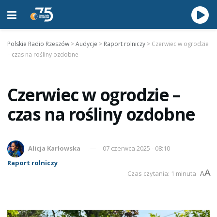
Polskie Radio Rzeszów
>
Audycje
>
Raport rolniczy
>
Czerwiec w ogrodzie
– czas na rośliny ozdobne
Czerwiec w ogrodzie –
czas na rośliny ozdobne
Alicja Karłowska
07 czerwca 2025 - 08:10
Raport rolniczy
A
Czas czytania: 1 minuta
A