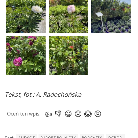
Tekst, fot.: A. Radochońska
Tagi:
AUDYCJE
RAPORT ROLNICZY
PODCASTY
OGROD