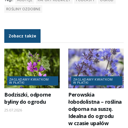
ROŚLINY OZDOBNE
Zobacz także
ZAGLĄDAMY KWIATKOM
ZAGLĄDAMY KWIATKOM
W PŁATKI
W PŁATKI
Bodziszki, odporne
Perowskia
byliny do ogrodu
łobodolistna – roślina
odporna na suszę.
25.07.2026
Idealna do ogrodu
w czasie upałów