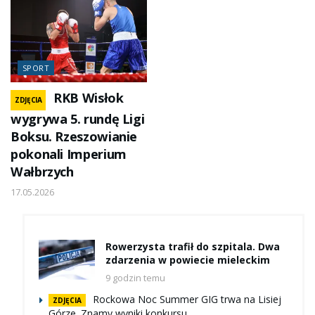
SPORT
RKB Wisłok
ZDJĘCIA
wygrywa 5. rundę Ligi
Boksu. Rzeszowianie
pokonali Imperium
Wałbrzych
17.05.2026
Rowerzysta trafił do szpitala. Dwa
zdarzenia w powiecie mieleckim
9 godzin temu
Rockowa Noc Summer GIG trwa na Lisiej
ZDJĘCIA
Górze. Znamy wyniki konkursu