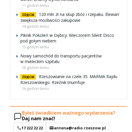
11 godzin temu
120 mln zł na skup zbóż i rzepaku. Elewarr
ZDJĘCIA
zwiększa możliwości zakupowe
14 godzin temu
Piknik Pokoleń w Dębicy. Wieczorem Silent Disco
pod gołym niebem
15 godzin temu
Nowy samochód do transportu pacjentów
w mieleckim szpitalu
16 godzin temu
Rzeszowianie na czele 35. MARMA Rajdu
ZDJĘCIA
Rzeszowskiego. Rzeźnik triumfuje
16 godzin temu
Byłeś świadkiem ważnego wydarzenia?
Daj nam znać!
17 222 22 22
antena@radio.rzeszow.pl