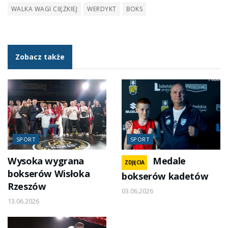
WALKA WAGI CIĘŻKIEJ
WERDYKT
BOKS
Zobacz także
SPORT
SPORT
Wysoka wygrana
Medale
ZDJĘCIA
bokserów Wisłoka
bokserów kadetów
Rzeszów
03.06.2026
13.06.2026