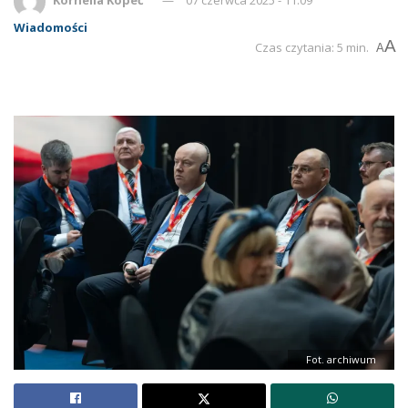
Wiadomości
A
Czas czytania: 5 min.
A
Fot. archiwum