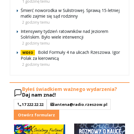
1 godzinę temu
Śmierć noworodka w Sulistrowej. Sprawą 15-letniej
matki zajmie się sąd rodzinny
2 godziny temu
Intensywny tydzień ratowników nad Jeziorem
Solińskim. Było wiele interwencji
2 godziny temu
Bolid Formuły 4 na ulicach Rzeszowa. Igor
WIDEO
Polak za kierownicą
2 godziny temu
Byłeś świadkiem ważnego wydarzenia?
Daj nam znać!
17 222 22 22
antena@radio.rzeszow.pl
Otwórz formularz