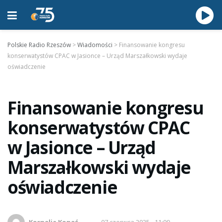
Polskie Radio Rzeszów
>
Wiadomości
>
Finansowanie kongresu
konserwatystów CPAC w Jasionce – Urząd Marszałkowski wydaje
oświadczenie
Finansowanie kongresu
konserwatystów CPAC
w Jasionce – Urząd
Marszałkowski wydaje
oświadczenie
Kornelia Kopeć
07 czerwca 2025 - 11:09