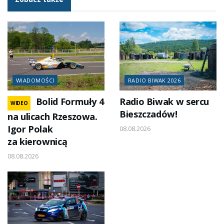
WIADOMOŚCI
RADIO BIWAK 2026
Bolid Formuły 4
Radio Biwak w sercu
WIDEO
Bieszczadów!
na ulicach Rzeszowa.
Igor Polak
08.08.2026
za kierownicą
08.08.2026