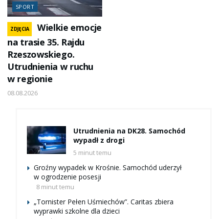
SPORT
Wielkie emocje
ZDJĘCIA
na trasie 35. Rajdu
Rzeszowskiego.
Utrudnienia w ruchu
w regionie
08.08.2026
Utrudnienia na DK28. Samochód
wypadł z drogi
5 minut temu
Groźny wypadek w Krośnie. Samochód uderzył
w ogrodzenie posesji
8 minut temu
„Tornister Pełen Uśmiechów”. Caritas zbiera
wyprawki szkolne dla dzieci