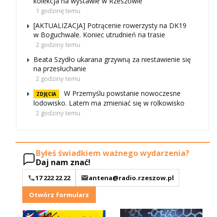
kolekcja na wystawie w Rzeszowie
1 godzinę temu
[AKTUALIZACJA] Potrącenie rowerzysty na DK19
w Boguchwale. Koniec utrudnień na trasie
2 godziny temu
Beata Szydło ukarana grzywną za niestawienie się
na przesłuchanie
2 godziny temu
W Przemyślu powstanie nowoczesne
ZDJĘCIA
lodowisko. Latem ma zmieniać się w rolkowisko
2 godziny temu
Byłeś świadkiem ważnego wydarzenia?
Daj nam znać!
17 222 22 22
antena@radio.rzeszow.pl
Otwórz formularz