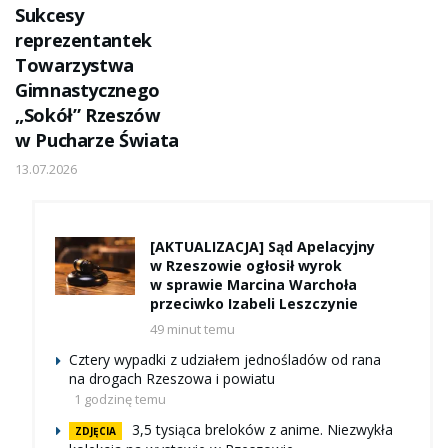
Sukcesy
reprezentantek
Towarzystwa
Gimnastycznego
„Sokół” Rzeszów
w Pucharze Świata
13.07.2026
[AKTUALIZACJA] Sąd Apelacyjny
w Rzeszowie ogłosił wyrok
w sprawie Marcina Warchoła
przeciwko Izabeli Leszczynie
49 minut temu
Cztery wypadki z udziałem jednośladów od rana
na drogach Rzeszowa i powiatu
1 godzinę temu
3,5 tysiąca breloków z anime. Niezwykła
ZDJĘCIA