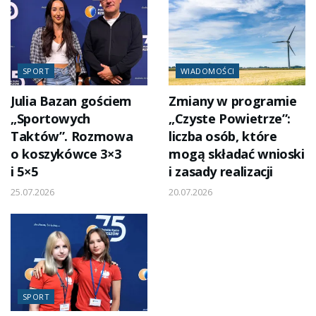
SPORT
WIADOMOŚCI
Julia Bazan gościem
Zmiany w programie
„Sportowych
„Czyste Powietrze”:
Taktów”. Rozmowa
liczba osób, które
o koszykówce 3×3
mogą składać wnioski
i 5×5
i zasady realizacji
25.07.2026
20.07.2026
SPORT