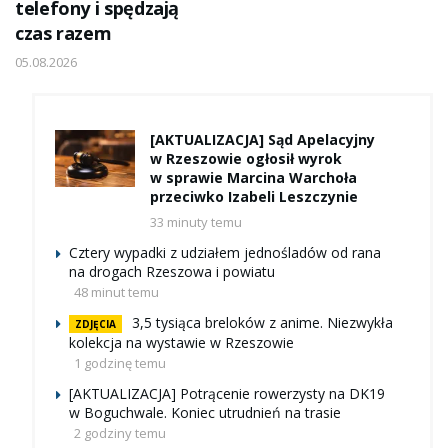
telefony i spędzają
czas razem
05.08.2026
[AKTUALIZACJA] Sąd Apelacyjny
w Rzeszowie ogłosił wyrok
w sprawie Marcina Warchoła
przeciwko Izabeli Leszczynie
33 minuty temu
Cztery wypadki z udziałem jednośladów od rana
na drogach Rzeszowa i powiatu
48 minut temu
3,5 tysiąca breloków z anime. Niezwykła
ZDJĘCIA
kolekcja na wystawie w Rzeszowie
1 godzinę temu
[AKTUALIZACJA] Potrącenie rowerzysty na DK19
w Boguchwale. Koniec utrudnień na trasie
2 godziny temu