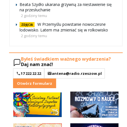
Beata Szydło ukarana grzywną za niestawienie się
na przesłuchanie
2 godziny temu
W Przemyślu powstanie nowoczesne
ZDJĘCIA
lodowisko. Latem ma zmieniać się w rolkowisko
2 godziny temu
Byłeś świadkiem ważnego wydarzenia?
Daj nam znać!
17 222 22 22
antena@radio.rzeszow.pl
Otwórz formularz