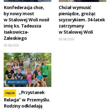
Konfederacja chce,
Chciał wymusić
by nowy most
pieniądze, grożąc
w Stalowej Woli nosił
scyzorykiem. 34-latek
imię ks. Tadeusza
zatrzymany
Isakowicza-
w Stalowej Woli
Zaleskiego
05.08.2026
05.08.2026
WIADOMOŚCI
„Przystanek
ZDJĘCIA
Relacja” w Przemyślu.
Rodziny odkładają