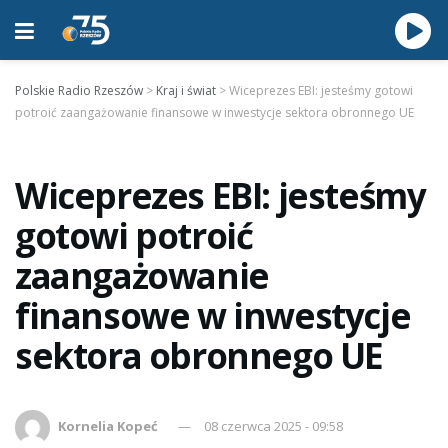
Polskie Radio Rzeszów
>
Kraj i świat
>
Wiceprezes EBI: jesteśmy gotowi
potroić zaangażowanie finansowe w inwestycje sektora obronnego UE
Wiceprezes EBI: jesteśmy
gotowi potroić
zaangażowanie
finansowe w inwestycje
sektora obronnego UE
Kornelia Kopeć
08 czerwca 2025 - 09:58