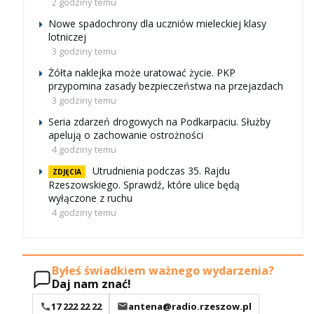
2 godziny temu
Nowe spadochrony dla uczniów mieleckiej klasy
lotniczej
3 godziny temu
Żółta naklejka może uratować życie. PKP
przypomina zasady bezpieczeństwa na przejazdach
3 godziny temu
Seria zdarzeń drogowych na Podkarpaciu. Służby
apelują o zachowanie ostrożności
4 godziny temu
Utrudnienia podczas 35. Rajdu
ZDJĘCIA
Rzeszowskiego. Sprawdź, które ulice będą
wyłączone z ruchu
4 godziny temu
Byłeś świadkiem ważnego wydarzenia?
Daj nam znać!
17 222 22 22
antena@radio.rzeszow.pl