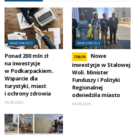
WIADOMOŚCI
WIADOMOŚCI
Ponad 200 mln zł
Nowe
ZDJĘCIA
na inwestycje
inwestycje w Stalowej
w Podkarpackiem.
Woli. Minister
Wsparcie dla
Funduszy i Polityki
turystyki, miast
Regionalnej
i ochrony zdrowia
odwiedziła miasto
04.08.2026
04.08.2026