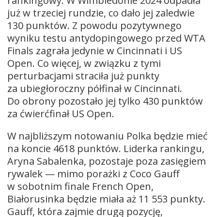
rankingowy. W Wimbledonie 2024 odpadła
już w trzeciej rundzie, co dało jej zaledwie
130 punktów. Z powodu pozytywnego
wyniku testu antydopingowego przed WTA
Finals zagrała jedynie w Cincinnati i US
Open. Co więcej, w związku z tymi
perturbacjami straciła już punkty
za ubiegłoroczny półfinał w Cincinnati.
Do obrony pozostało jej tylko 430 punktów
za ćwierćfinał US Open.
W najbliższym notowaniu Polka będzie mieć
na koncie 4618 punktów. Liderka rankingu,
Aryna Sabalenka, pozostaje poza zasięgiem
rywalek — mimo porażki z Coco Gauff
w sobotnim finale French Open,
Białorusinka będzie miała aż 11 553 punkty.
Gauff, która zajmie drugą pozycję,