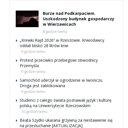
Burze nad Podkarpaciem.
Uszkodzony budynek gospodarczy
w Wierzawicach
8 godzin temu
„Krewki Rajd 2026” w Rzeszowie. Krwiodawcy
oddali blisko 28 litrów krwi
9 godzin temu
Protest przeciwko przebiegowi obwodnicy
Przemyśla
9 godzin temu
Samochód uderzył w ogrodzenie w Iwoniczu.
Droga jest zablokowana
9 godzin temu
Studenci z całego świata poznawali język i kulturę
polską na Uniwersytecie Rzeszowskim
10 godzin temu
Beata Szydło ukarana grzywną za niestawienie się
na przesłuchanie [AKTUALIZACJA]