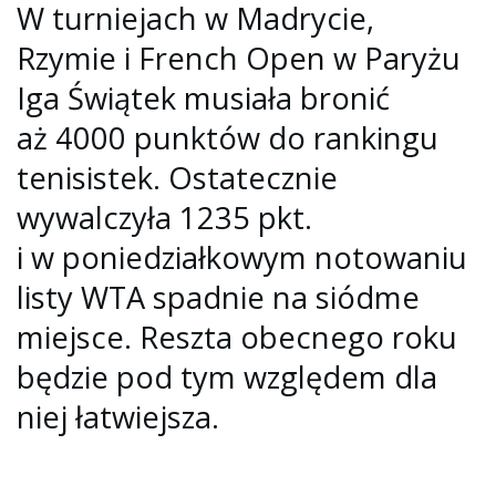
W turniejach w Madrycie,
Rzymie i French Open w Paryżu
Iga Świątek musiała bronić
aż 4000 punktów do rankingu
tenisistek. Ostatecznie
wywalczyła 1235 pkt.
i w poniedziałkowym notowaniu
listy WTA spadnie na siódme
miejsce. Reszta obecnego roku
będzie pod tym względem dla
niej łatwiejsza.