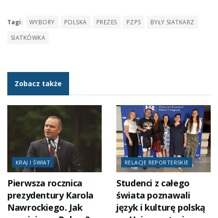
Tagi:
WYBORY
POLSKA
PREZES
PZPS
BYŁY SIATKARZ
SIATKÓWKA
Zobacz także
KRAJ I ŚWIAT
RELACJE REPORTERSKIE
Pierwsza rocznica
Studenci z całego
prezydentury Karola
świata poznawali
Nawrockiego. Jak
język i kulturę polską