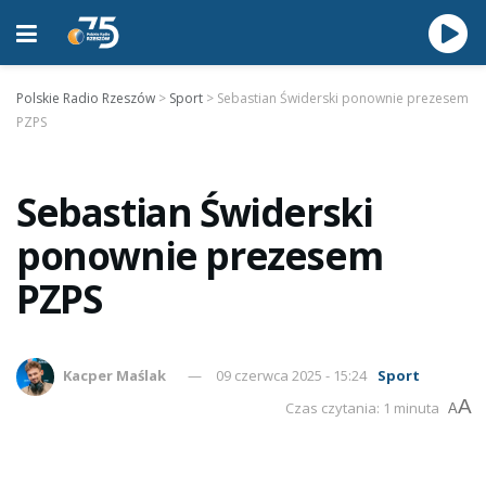
Polskie Radio Rzeszów
>
Sport
>
Sebastian Świderski ponownie prezesem
PZPS
Sebastian Świderski
ponownie prezesem
PZPS
Kacper Maślak
09 czerwca 2025 - 15:24
Sport
A
Czas czytania: 1 minuta
A