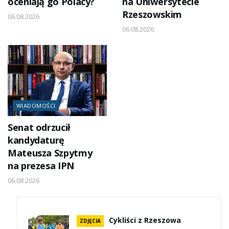
oceniają go Polacy?
na Uniwersytecie
Rzeszowskim
06.08.2026
06.08.2026
WIADOMOŚCI
Senat odrzucił
kandydaturę
Mateusza Szpytmy
na prezesa IPN
06.08.2026
Cykliści z Rzeszowa
ZDJĘCIA