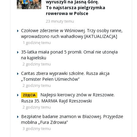
wyruszyli na Jasną Górę.
To najstarsza pielgrzymka
rowerowa w Polsce
23 minuty temu
Czołowe zderzenie w Wiśniowej. Trzy osoby ranne,
wprowadzono ruch wahadłowy [AKTUALIZACJA]
1 godzinę temu
35-latka miała ponad 5 promili. Omal nie utonęła
na kąpielisku
2 godziny temu
Caritas zbiera wyprawki szkolne. Rusza akcja
„Tornister Pełen Uśmiechów”
2 godziny temu
Najlepsi kierowcy znów w Rzeszowie.
ZDJĘCIA
Rusza 35. MARMA Rajd Rzeszowski
2 godziny temu
Bezpłatne badanie znamion w Błażowej. Przyjedzie
mobilna „Fura Zdrowia”
3 godziny temu