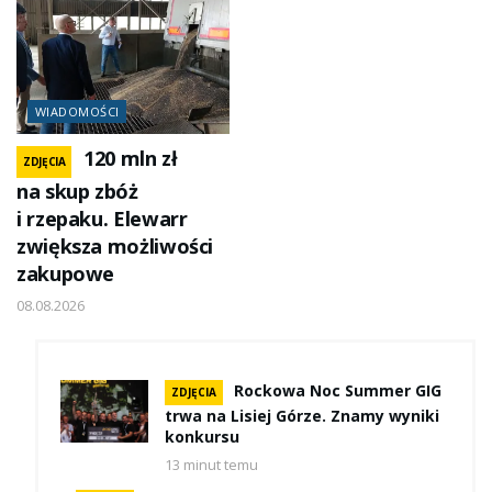
WIADOMOŚCI
120 mln zł
ZDJĘCIA
na skup zbóż
i rzepaku. Elewarr
zwiększa możliwości
zakupowe
08.08.2026
Rockowa Noc Summer GIG
ZDJĘCIA
trwa na Lisiej Górze. Znamy wyniki
konkursu
13 minut temu