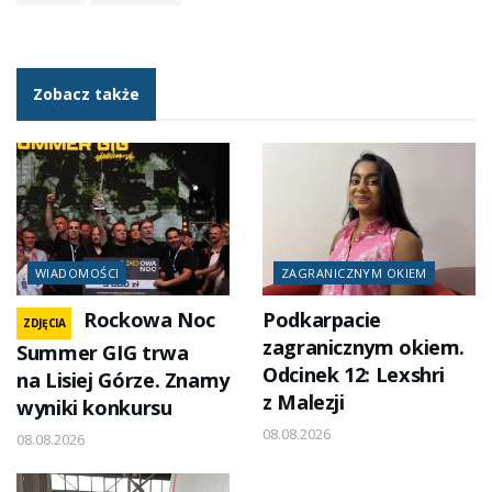
Zobacz także
WIADOMOŚCI
ZAGRANICZNYM OKIEM
Rockowa Noc
Podkarpacie
ZDJĘCIA
zagranicznym okiem.
Summer GIG trwa
Odcinek 12: Lexshri
na Lisiej Górze. Znamy
z Malezji
wyniki konkursu
08.08.2026
08.08.2026