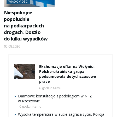
WIADOMOŚCI
Niespokojne
popołudnie
na podkarpackich
drogach. Doszło
do kilku wypadków
05.08.2026
Ekshumacje ofiar na Wołyniu.
Polsko-ukraińska grupa
podsumowała dotychczasowe
prace
6 godzin temu
Darmowe konsultacje z podologiem w NFZ
w Rzeszowie
6 godzin temu
Wysoka temperatura w aucie zagraża życiu. Policja