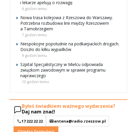
i lekarze apelują o rozwagę
6 godzin temu
Nowa trasa kolejowa z Rzeszowa do Warszawy.
Potrzebna rozbudowa linii między Rzeszowem
a Tarnobrzegiem
7 godzin temu
Niespokojne popołudnie na podkarpackich drogach.
Doszło do kilku wypadków
9 godzin temu
Szpital Specjalistyczny w Mielcu odpowiada
związkom zawodowym w sprawie programu
naprawczego
10 godzin temu
Byłeś świadkiem ważnego wydarzenia?
Daj nam znać!
17 222 22 22
antena@radio.rzeszow.pl
Otwórz formularz