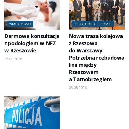
WIADOMOŚCI
RELACJE REPORTERSKIE
Darmowe konsultacje
Nowa trasa kolejowa
z podologiem w NFZ
z Rzeszowa
w Rzeszowie
do Warszawy.
Potrzebna rozbudowa
05.08.2026
linii między
Rzeszowem
a Tarnobrzegiem
05.08.2026