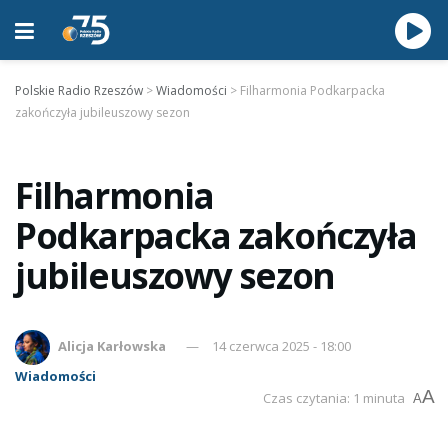
Polskie Radio Rzeszów
>
Wiadomości
>
Filharmonia Podkarpacka
zakończyła jubileuszowy sezon
Filharmonia
Podkarpacka zakończyła
jubileuszowy sezon
Alicja Karłowska
14 czerwca 2025 - 18:00
Wiadomości
A
Czas czytania: 1 minuta
A