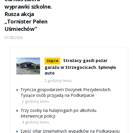
wyprawki szkolne.
Rusza akcja
„Tornister Pełen
Uśmiechów”
07.08.2026
Strażacy gasili pożar
ZDJĘCIA
garażu w Strzegocicach. Spłonęło
auto
2 godziny temu
Tryńcza gospodarzem Dożynek Prezydenckich.
Tysiące osób przyjadą na Podkarpacie
2 godziny temu
Trzy osoby na hulajnogach po alkoholu.
Interwencje policji
4 godziny temu
Sześć ofiar śmiertelnych wypadków na Podkarpaciu