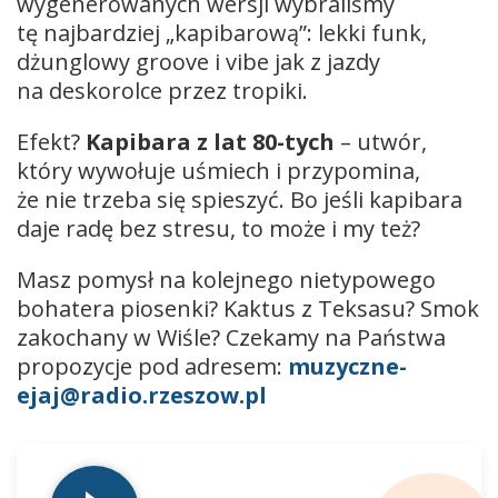
wygenerowanych wersji wybraliśmy
tę najbardziej „kapibarową”: lekki funk,
dżunglowy groove i vibe jak z jazdy
na deskorolce przez tropiki.
Efekt?
Kapibara z lat 80-tych
– utwór,
który wywołuje uśmiech i przypomina,
że nie trzeba się spieszyć. Bo jeśli kapibara
daje radę bez stresu, to może i my też?
Masz pomysł na kolejnego nietypowego
bohatera piosenki? Kaktus z Teksasu? Smok
zakochany w Wiśle? Czekamy na Państwa
propozycje pod adresem:
muzyczne-
ejaj@radio.rzeszow.pl
Odtwarzacz
plików