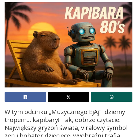
W tym odcinku „Muzycznego EjAj” idziemy
tropem… kapibary! Tak, dobrze czytacie.
Największy gryzoń świata, viralowy symbol
zen i bohater dziecięcej wyobraźni trafia