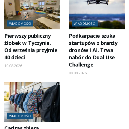
WIADOMOŚCI
WIADOMOŚCI
Pierwszy publiczny
Podkarpacie szuka
żłobek w Tyczynie.
startupów z branży
Od września przyjmie
dronów i AI. Trwa
40 dzieci
nabór do Dual Use
Challenge
10.08.2026
09.08.2026
WIADOMOŚCI
Caritas zbiera