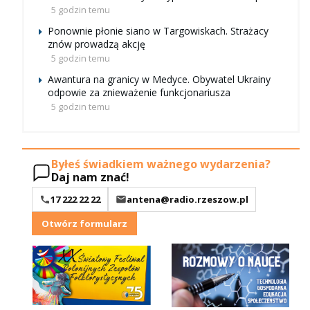
5 godzin temu
Ponownie płonie siano w Targowiskach. Strażacy
znów prowadzą akcję
5 godzin temu
Awantura na granicy w Medyce. Obywatel Ukrainy
odpowie za znieważenie funkcjonariusza
5 godzin temu
Byłeś świadkiem ważnego wydarzenia?
Daj nam znać!
17 222 22 22
antena@radio.rzeszow.pl
Otwórz formularz