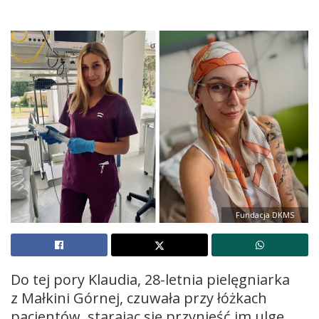
Fundacja DKMS
Do tej pory Klaudia, 28-letnia pielęgniarka
z Małkini Górnej, czuwała przy łóżkach
pacjentów, starając się przynieść im ulgę