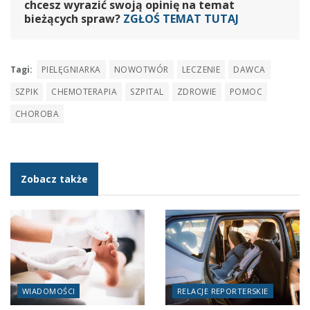
chcesz wyrazić swoją opinię na temat
bieżących spraw?
ZGŁOŚ TEMAT TUTAJ
Tagi:
PIELĘGNIARKA
NOWOTWÓR
LECZENIE
DAWCA
SZPIK
CHEMOTERAPIA
SZPITAL
ZDROWIE
POMOC
CHOROBA
Zobacz także
WIADOMOŚCI
RELACJE REPORTERSKIE