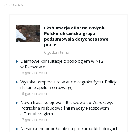
05.08.2026
Ekshumacje ofiar na Wołyniu.
Polsko-ukraińska grupa
podsumowała dotychczasowe
prace
6 godzin temu
Darmowe konsultacje z podologiem w NFZ
w Rzeszowie
6 godzin temu
Wysoka temperatura w aucie zagraża życiu. Policja
i lekarze apelują o rozwagę
6 godzin temu
Nowa trasa kolejowa z Rzeszowa do Warszawy.
Potrzebna rozbudowa linii między Rzeszowem
a Tarnobrzegiem
7 godzin temu
Niespokojne popołudnie na podkarpackich drogach.