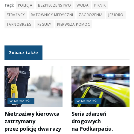
Tagi:
POLICJA
BEZPIECZEŃSTWO
WODA
PIKNIK
STRAŻACY
RATOWNICY MEDYCZNI
ZAGROŻENIA
JEZIORO
TARNOBRZEG
REGUŁY
PIERWSZA POMOC
Zobacz także
WIADOMOŚCI
WIADOMOŚCI
Nietrzeźwy kierowca
Seria zdarzeń
zatrzymany
drogowych
przez policję dwa razy
na Podkarpaciu.