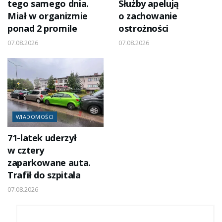
tego samego dnia.
Służby apelują
Miał w organizmie
o zachowanie
ponad 2 promile
ostrożności
07.08.2026
07.08.2026
WIADOMOŚCI
71-latek uderzył
w cztery
zaparkowane auta.
Trafił do szpitala
07.08.2026