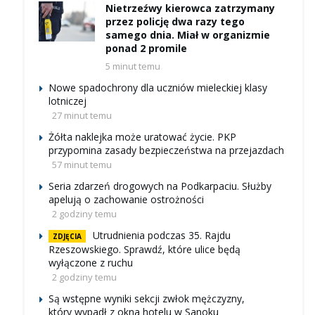
Nietrzeźwy kierowca zatrzymany
przez policję dwa razy tego
samego dnia. Miał w organizmie
ponad 2 promile
5 minut temu
Nowe spadochrony dla uczniów mieleckiej klasy
lotniczej
27 minut temu
Żółta naklejka może uratować życie. PKP
przypomina zasady bezpieczeństwa na przejazdach
57 minut temu
Seria zdarzeń drogowych na Podkarpaciu. Służby
apelują o zachowanie ostrożności
2 godziny temu
Utrudnienia podczas 35. Rajdu
ZDJĘCIA
Rzeszowskiego. Sprawdź, które ulice będą
wyłączone z ruchu
2 godziny temu
Są wstępne wyniki sekcji zwłok mężczyzny,
który wypadł z okna hotelu w Sanoku