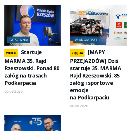
GOŚĆ DNIA
WIADOMOŚCI
Startuje
[MAPY
WIDEO
ZDJĘCIA
MARMA 35. Rajd
PRZEJAZDÓW] Dziś
Rzeszowski. Ponad 80
startuje 35. MARMA
załóg na trasach
Rajd Rzeszowski. 85
Podkarpacia
załóg i sportowe
emocje
06.08.2026
na Podkarpaciu
06.08.2026