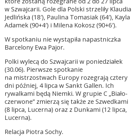
które zostaną rozegrane od 2 do 27 lipca
w Szwajcarii. Gole dla Polski strzeliły Klaudia
Jedlińska (18′), Paulina Tomasiak (64′), Kayla
Adamek (90+4′) i Milena Kokosz (90+6′).
W spotkaniu nie wystąpiła napastniczka
Barcelony Ewa Pajor.
Polki wylecą do Szwajcarii w poniedziałek
(30.06). Pierwsze spotkanie
na mistrzostwach Europy rozegrają cztery
dni później, 4 lipca w Sankt Gallen. Ich
rywalkami będą Niemki. W grupie C „Biało-
czerwone” zmierzą się także ze Szwedkami
(8 lipca, Lucerna) oraz z Dunkami (12 lipca,
Lucerna).
Relacja Piotra Sochy.