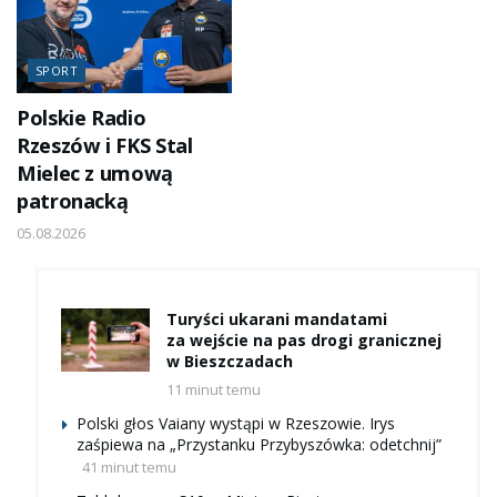
SPORT
Polskie Radio
Rzeszów i FKS Stal
Mielec z umową
patronacką
05.08.2026
Turyści ukarani mandatami
za wejście na pas drogi granicznej
w Bieszczadach
11 minut temu
Polski głos Vaiany wystąpi w Rzeszowie. Irys
zaśpiewa na „Przystanku Przybyszówka: odetchnij”
41 minut temu