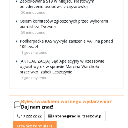
Zablokowana S19 w Miejscu Piastowym
po zderzeniu osobówki z ciężarówką
50 minut temu
Osiem komitetów zgłoszonych przed wyborami
burmistrza Tyczyna
59 minut temu
Podkarpacka KAS wykryła zaniżenie VAT na ponad
100 tys. zł
1 godzinę temu
[AKTUALIZACJA] Sąd Apelacyjny w Rzeszowie
ogłosił wyrok w sprawie Marcina Warchoła
przeciwko Izabeli Leszczynie
3 godziny temu
Byłeś świadkiem ważnego wydarzenia?
Daj nam znać!
17 222 22 22
antena@radio.rzeszow.pl
Otwórz formularz