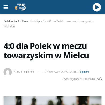
Polskie Radio Rzeszów
>
Sport
>
4:0 dla Polek w meczu towarzyskim
w Mielcu
4:0 dla Polek w meczu
towarzyskim w Mielcu
Klaudia Fałat
27 czerwca 2025 - 20:09
Sport
A
Czas czytania: 1 minuta
A