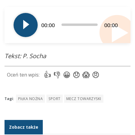
Odtwarzacz
plików
dźwiękowych
00:00
00:00
Tekst: P. Socha
Tagi:
PIŁKA NOŻNA
SPORT
MECZ TOWARZYSKI
Zobacz także