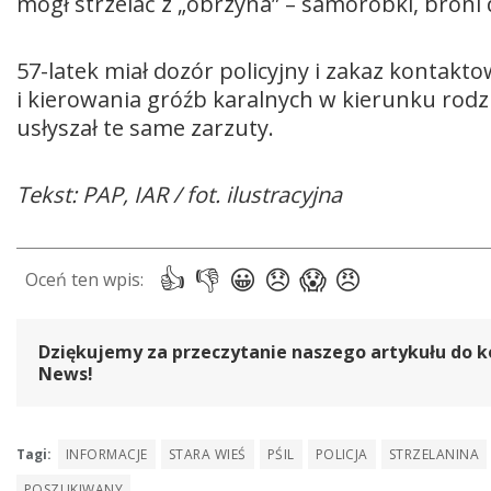
mógł strzelać z „obrzyna” – samoróbki, broni
57-latek miał dozór policyjny i zakaz kontakto
i kierowania gróźb karalnych w kierunku rodz
usłyszał te same zarzuty.
Tekst: PAP, IAR / fot. ilustracyjna
Dziękujemy za przeczytanie naszego artykułu do k
News!
Tagi:
INFORMACJE
STARA WIEŚ
PŚIL
POLICJA
STRZELANINA
POSZUKIWANY