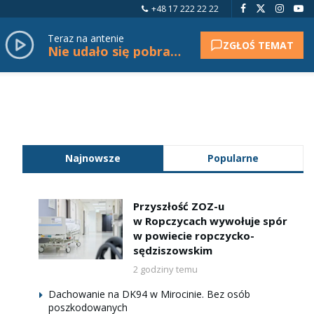
+48 17 222 22 22
Teraz na antenie
ZGŁOŚ TEMAT
Nie udało się pobrać tytułu.
Najnowsze
Popularne
Przyszłość ZOZ-u
w Ropczycach wywołuje spór
w powiecie ropczycko-
sędziszowskim
2 godziny temu
Dachowanie na DK94 w Mirocinie. Bez osób
poszkodowanych