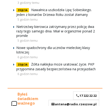
3 godziny temu
Nawałnica uszkodziła Lipę Sobieskiego.
ZDJĘCIA
Jeden z konarów Drzewa Roku został złamany
5 godzin temu
Nietrzeźwy kierowca zatrzymany przez policję dwa
razy tego samego dnia. Miał w organizmie ponad 2
promile
5 godzin temu
Nowe spadochrony dla uczniów mieleckiej klasy
lotniczej
6 godzin temu
Żółta naklejka może uratować życie. PKP
ZDJĘCIA
przypomina zasady bezpieczeństwa na przejazdach
6 godzin temu
Byłeś
17 222 22 22
świadkiem
ważnego
antena@radio.rzeszow.pl