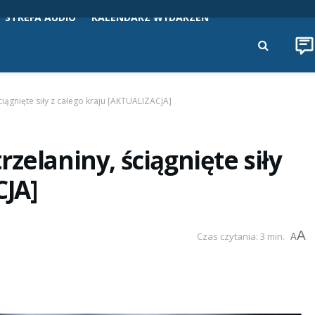
STREFA AUDIO
KALENDARZ WYDARZEŃ
iągnięte siły z całego kraju [AKTUALIZACJA]
zelaniny, ściągnięte siły
CJA]
A
Czas czytania: 3 min.
A