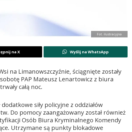
Fot. ilustracyjna
ępnij na X
Wyślij na WhatsApp
Wsi na Limanowszczyźnie, ściągnięte zostały
 w sobotę PAP Mateusz Lenartowicz z biura
trwały całą noc.
ł dodatkowe siły policyjne z oddziałów
dztw. Do pomocy zaangażowany został również
ntyfikacji Osób Biura Kryminalnego Komendy
opiące. Utrzymane są punkty blokadowe