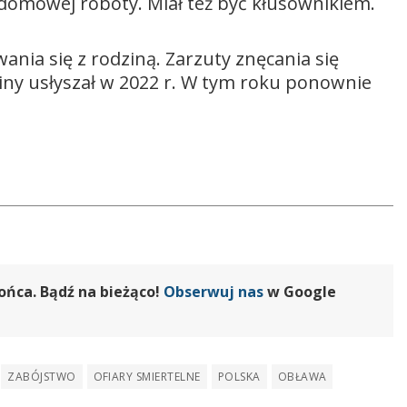
 domowej roboty. Miał też być kłusownikiem.
wania się z rodziną. Zarzuty znęcania się
iny usłyszał w 2022 r. W tym roku ponownie
ońca. Bądź na bieżąco!
Obserwuj nas
w Google
ZABÓJSTWO
OFIARY SMIERTELNE
POLSKA
OBŁAWA