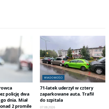
WIADOMOŚCI
erowca
71-latek uderzył w cztery
ez policję dwa
zaparkowane auta. Trafił
go dnia. Miał
do szpitala
onad 2 promile
07.08.2026