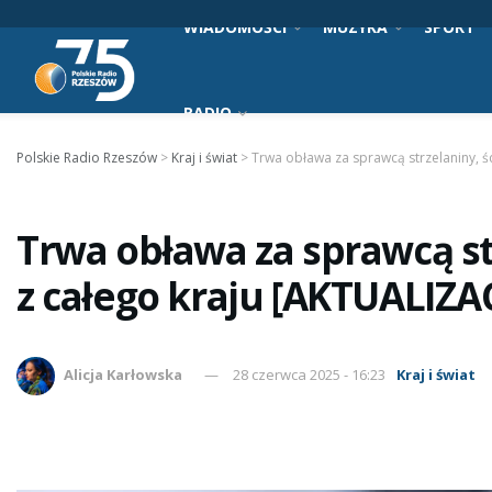
WIADOMOŚCI
MUZYKA
SPORT
RADIO
Polskie Radio Rzeszów
>
Kraj i świat
>
Trwa obława za sprawcą strzelaniny, śc
Trwa obława za sprawcą str
z całego kraju [AKTUALIZA
Alicja Karłowska
28 czerwca 2025 - 16:23
Kraj i świat