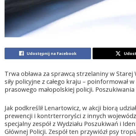
Udostępnij na Facebook
Udost
Trwa obława za sprawcą strzelaniny w Starej 
siły policyjne z całego kraju – poinformował
prasowego małopolskiej policji. Poszukiwania 
Jak podkreślił Lenartowicz, w akcji biorą udzia
prewencji i kontrterroryści z innych wojewó
specjalny zespół z Wydziału Poszukiwań i Ide
Głównej Policji. Zespół ten przywiózł psy tr