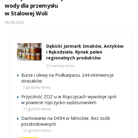
wody dla przemysłu
w Stalowej Woli
06.08.2026
Dębicki Jarmark Smaków, Antyków
i Rękodzieła. Rynek pełen
regionalnych produktów
53 minuty temu
Burze i ulewy na Podkarpaciu. 244 interwencje
strażaków
3 godziny temu
Przyszłość ZOZ-u w Ropczycach wywołuje spór
w powiecie ropczycko-sędziszowskim
11 godzin temu
Dachowanie na DK94 w Mirocinie. Bez osób
poszkodowanych
12 godzin temu