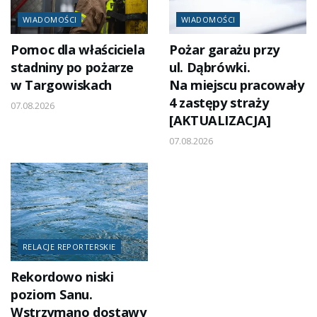
WIADOMOŚCI
WIADOMOŚCI
Pomoc dla właściciela
Pożar garażu przy
stadniny po pożarze
ul. Dąbrówki.
w Targowiskach
Na miejscu pracowały
4 zastępy straży
07.08.2026
[AKTUALIZACJA]
07.08.2026
RELACJE REPORTERSKIE
Rekordowo niski
poziom Sanu.
Wstrzymano dostawy