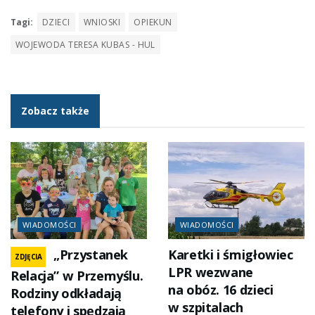
Tagi:
DZIECI
WNIOSKI
OPIEKUN
WOJEWODA TERESA KUBAS - HUL
Zobacz także
WIADOMOŚCI
WIADOMOŚCI
„Przystanek
Karetki i śmigłowiec
ZDJĘCIA
LPR wezwane
Relacja” w Przemyślu.
na obóz. 16 dzieci
Rodziny odkładają
w szpitalach
telefony i spędzają