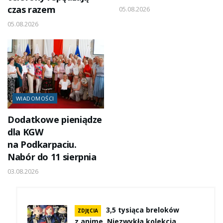
czas razem
05.08.2026
05.08.2026
WIADOMOŚCI
Dodatkowe pieniądze
dla KGW
na Podkarpaciu.
Nabór do 11 sierpnia
03.08.2026
3,5 tysiąca breloków
ZDJĘCIA
z anime. Niezwykła kolekcja