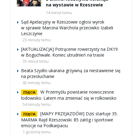
na wystawie w Rzeszowie
14 minut temu
Sąd Apelacyjny w Rzeszowie ogłosi wyrok
w sprawie Marcina Warchoła przeciwko Izabeli
Leszczynie
23 minuty temu
[AKTUALIZACJA] Potrącenie rowerzysty na DK19
w Boguchwale. Koniec utrudnień na trasie
35 minut temu
Beata Szydło ukarana grzywną za niestawienie się
na przesłuchanie
42 minuty temu
W Przemyślu powstanie nowoczesne
ZDJĘCIA
lodowisko. Latem ma zmieniać się w rolkowisko
54 minuty temu
[MAPY PRZEJAZDÓW] Dziś startuje 35.
ZDJĘCIA
MARMA Rajd Rzeszowski. 85 załóg i sportowe
emocje na Podkarpaciu
1 godzinę temu