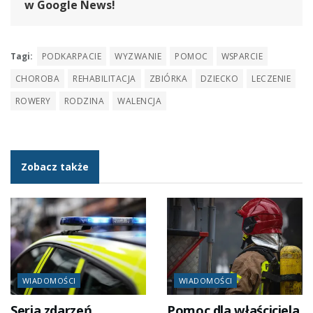
w Google News!
Tagi:
PODKARPACIE
WYZWANIE
POMOC
WSPARCIE
CHOROBA
REHABILITACJA
ZBIÓRKA
DZIECKO
LECZENIE
ROWERY
RODZINA
WALENCJA
Zobacz także
WIADOMOŚCI
WIADOMOŚCI
Seria zdarzeń
Pomoc dla właściciela