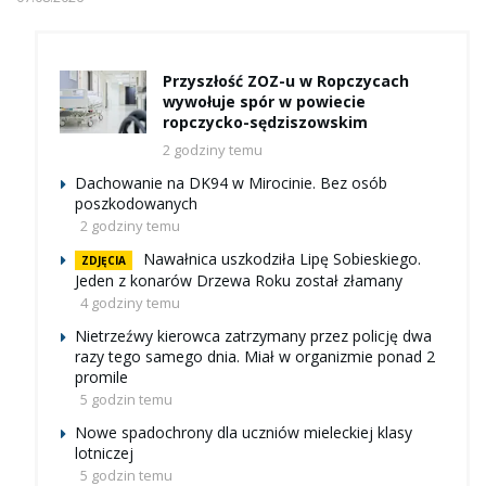
Przyszłość ZOZ-u w Ropczycach
wywołuje spór w powiecie
ropczycko-sędziszowskim
2 godziny temu
Dachowanie na DK94 w Mirocinie. Bez osób
poszkodowanych
2 godziny temu
Nawałnica uszkodziła Lipę Sobieskiego.
ZDJĘCIA
Jeden z konarów Drzewa Roku został złamany
4 godziny temu
Nietrzeźwy kierowca zatrzymany przez policję dwa
razy tego samego dnia. Miał w organizmie ponad 2
promile
5 godzin temu
Nowe spadochrony dla uczniów mieleckiej klasy
lotniczej
5 godzin temu