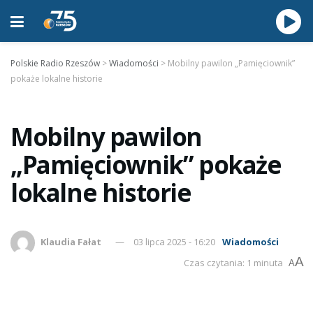
Polskie Radio Rzeszów
>
Wiadomości
>
Mobilny pawilon „Pamięciownik”
pokaże lokalne historie
Mobilny pawilon
„Pamięciownik” pokaże
lokalne historie
Klaudia Fałat
03 lipca 2025 - 16:20
Wiadomości
A
Czas czytania: 1 minuta
A