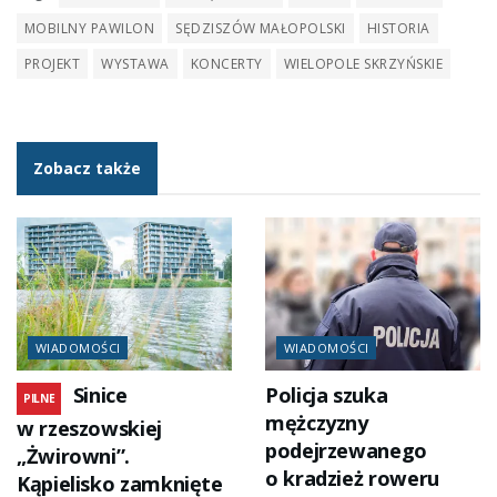
MOBILNY PAWILON
SĘDZISZÓW MAŁOPOLSKI
HISTORIA
PROJEKT
WYSTAWA
KONCERTY
WIELOPOLE SKRZYŃSKIE
Zobacz także
WIADOMOŚCI
WIADOMOŚCI
Sinice
Policja szuka
PILNE
mężczyzny
w rzeszowskiej
podejrzewanego
„Żwirowni”.
o kradzież roweru
Kąpielisko zamknięte