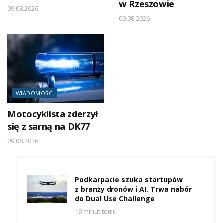
w Rzeszowie
09.08.2026
09.08.2026
WIADOMOŚCI
Motocyklista zderzył
się z sarną na DK77
09.08.2026
Podkarpacie szuka startupów
z branży dronów i AI. Trwa nabór
do Dual Use Challenge
19 minut temu