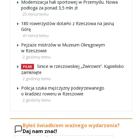
Modernizacja hali sportowej w Przemyślu. Nowa
podłoga za ponad 3,5 mln zł
25 minut temu
180 rowerzystów dotarło z Rzeszowa na Jasną
Górę
41 minut temu
Pejzaże mistrzów w Muzeum Okręgowym
w Rzeszowie
2 godziny temu
Sinice w rzeszowskiej „Żwirowni”. Kąpielisko
PILNE
zamknięte
2 godziny temu
Policja szuka mężczyzny podejrzewanego
o kradzież roweru w Rzeszowie
2 godziny temu
Byłeś świadkiem ważnego wydarzenia?
Daj nam znać!