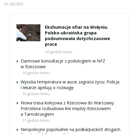
01.08.2026
Ekshumacje ofiar na Wołyniu.
Polsko-ukraińska grupa
podsumowała dotychczasowe
prace
10 godzin temu
Darmowe konsultacje z podologiem w NFZ
w Rzeszowie
10 godzin temu
Wysoka temperatura w aucie zagraża życiu. Policja
i lekarze apelują o rozwagę
10 godzin temu
Nowa trasa kolejowa z Rzeszowa do Warszawy.
Potrzebna rozbudowa linii między Rzeszowem
a Tarnobrzegiem
11 godzin temu
Niespokojne popołudnie na podkarpackich drogach.