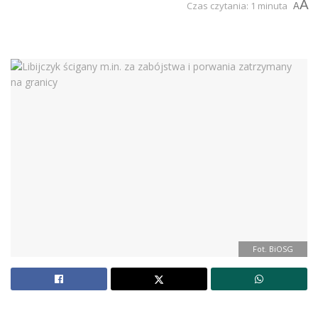
A
Czas czytania: 1 minuta
A
Fot. BiOSG