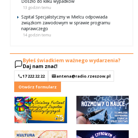
Doszło do kilku wypadków
13 godzin temu
Szpital Specjalistyczny w Mielcu odpowiada
związkom zawodowym w sprawie programu
naprawczego
14 godzin temu
Byłeś świadkiem ważnego wydarzenia?
Daj nam znać!
17 222 22 22
antena@radio.rzeszow.pl
Otwórz formularz