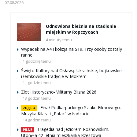
07.08.2026
Odnowiona bieżnia na stadionie
miejskim w Ropczycach
4 minuty temu
Wypadek na A4 i kolizja na S19. Trzy osoby zostały
ranne
1 godzinę temu
Święto Kultury nad Osławą. Ukraińskie, bojkowskie
i łemkowskie tradycje w Mokrem
11 godzin temu
Zlot Historyczno-Militarny Blizna 2026
13 godzin temu
Finał Podkarpackiego Szlaku Filmowego.
ZDJĘCIA
Muzyka Kilara i „Pałac” w Łańcucie
14 godzin temu
Tragedia nad Jeziorem Rożnowskim.
PILNE
Utonęła 42-letnia mieszkanka Rzeszowa