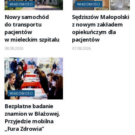
WIADOMOŚCI
WIADOMOŚCI
Nowy samochód
Sędziszów Małopolski
do transportu
z nowym zakładem
pacjentów
opiekuńczym dla
w mieleckim szpitalu
pacjentów
08.08.2026
07.08.2026
WIADOMOŚCI
Bezpłatne badanie
znamion w Błażowej.
Przyjedzie mobilna
„Fura Zdrowia”