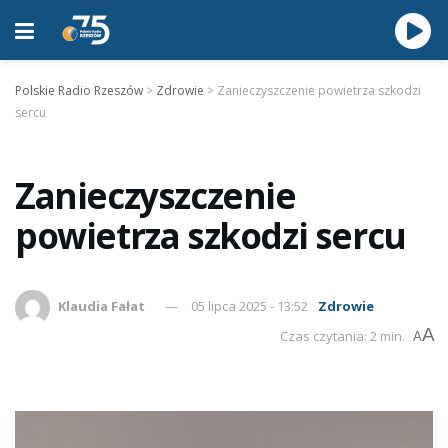
Polskie Radio Rzeszów
>
Zdrowie
>
Zanieczyszczenie powietrza szkodzi
sercu
Zanieczyszczenie
powietrza szkodzi sercu
Klaudia Fałat
05 lipca 2025 - 13:52
Zdrowie
A
Czas czytania: 2 min.
A