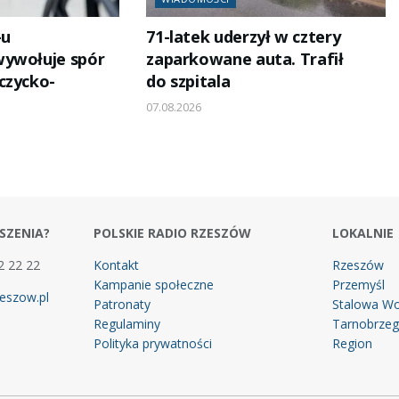
-u
71-latek uderzył w cztery
wywołuje spór
zaparkowane auta. Trafił
czycko-
do szpitala
07.08.2026
SZENIA?
POLSKIE RADIO RZESZÓW
LOKALNIE
2 22 22
Kontakt
Rzeszów
Kampanie społeczne
Przemyśl
eszow.pl
Patronaty
Stalowa Wo
Regulaminy
Tarnobrze
Polityka prywatności
Region