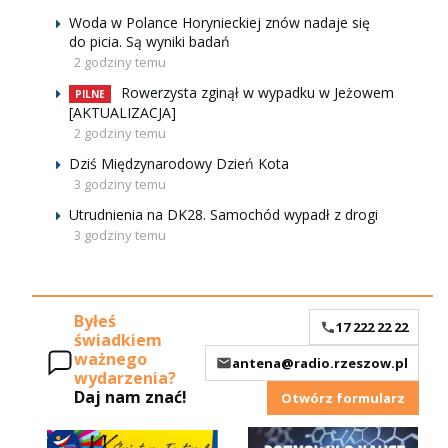
Woda w Polance Horynieckiej znów nadaje się
do picia. Są wyniki badań
2 godziny temu
Rowerzysta zginął w wypadku w Jeżowem
PILNE
[AKTUALIZACJA]
2 godziny temu
Dziś Międzynarodowy Dzień Kota
3 godziny temu
Utrudnienia na DK28. Samochód wypadł z drogi
3 godziny temu
Byłeś
17 222 22 22
świadkiem
ważnego
antena@radio.rzeszow.pl
wydarzenia?
Daj nam znać!
Otwórz formularz