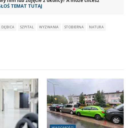
 film lub zdjęcie z okolicy? A może chcesz
GŁOŚ TEMAT TUTAJ
DĘBICA
SZPITAL
WYZWANIA
STOBIERNA
NATURA
WIADOMOŚCI