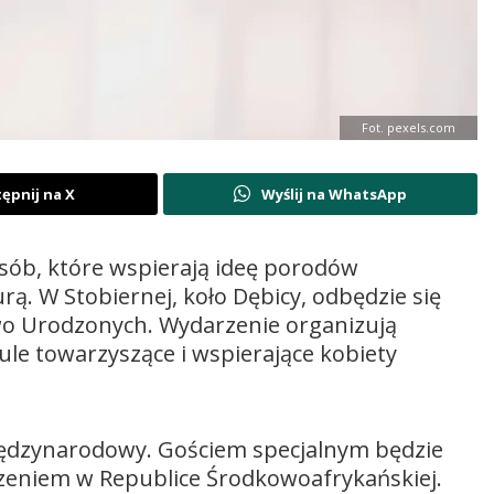
Fot. pexels.com
ępnij na X
Wyślij na WhatsApp
sób, które wspierają ideę porodów
ą. W Stobiernej, koło Dębicy, odbędzie się
wo Urodzonych. Wydarzenie organizują
e towarzyszące i wspierające kobiety
ędzynarodowy. Gościem specjalnym będzie
czeniem w Republice Środkowoafrykańskiej.