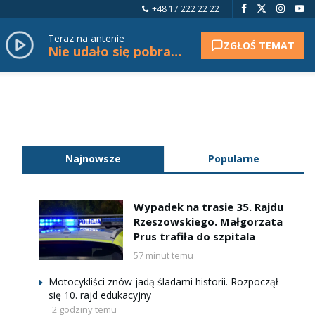
+48 17 222 22 22
Teraz na antenie
ZGŁOŚ TEMAT
Nie udało się pobrać tytułu.
Najnowsze
Popularne
Wypadek na trasie 35. Rajdu
Rzeszowskiego. Małgorzata
Prus trafiła do szpitala
57 minut temu
Motocykliści znów jadą śladami historii. Rozpoczął
się 10. rajd edukacyjny
2 godziny temu