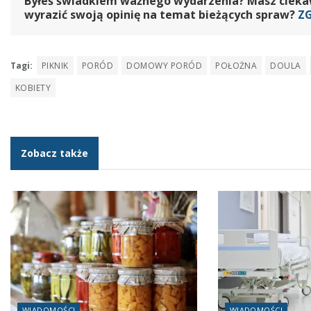
Byłeś świadkiem ważnego wydarzenia? Masz ciekawy
wyrazić swoją opinię na temat bieżących spraw?
Z
Tagi:
PIKNIK
PORÓD
DOMOWY PORÓD
POŁOŻNA
DOULA
KOBIETY
Zobacz także
WIADOMOŚCI
WIADOMOŚCI