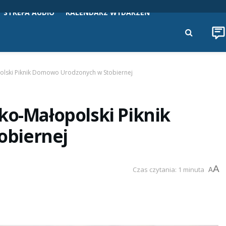
STREFA AUDIO
KALENDARZ WYDARZEŃ
olski Piknik Domowo Urodzonych w Stobiernej
ko-Małopolski Piknik
obiernej
A
Czas czytania: 1 minuta
A