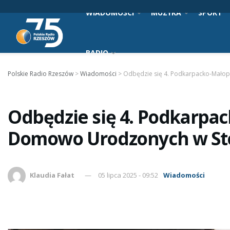
WIADOMOŚCI
MUZYKA
SPORT
RADIO
Polskie Radio Rzeszów
>
Wiadomości
>
Odbędzie się 4. Podkarpacko-Małop
Odbędzie się 4. Podkarpac
Domowo Urodzonych w St
Klaudia Fałat
05 lipca 2025 - 09:52
Wiadomości