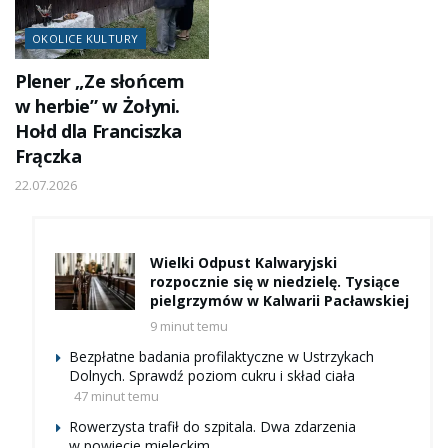
OKOLICE KULTURY
Plener „Ze słońcem
w herbie” w Żołyni.
Hołd dla Franciszka
Frączka
22.07.2026
Wielki Odpust Kalwaryjski
rozpocznie się w niedzielę. Tysiące
pielgrzymów w Kalwarii Pacławskiej
9 minut temu
Bezpłatne badania profilaktyczne w Ustrzykach
Dolnych. Sprawdź poziom cukru i skład ciała
47 minut temu
Rowerzysta trafił do szpitala. Dwa zdarzenia
w powiecie mieleckim