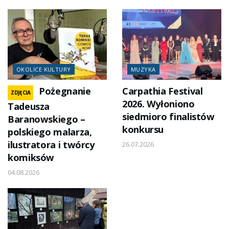
OKOLICE KULTURY
MUZYKA
Pożegnanie
Carpathia Festival
ZDJĘCIA
2026. Wyłoniono
Tadeusza
siedmioro finalistów
Baranowskiego –
konkursu
polskiego malarza,
ilustratora i twórcy
26.07.2026
komiksów
04.08.2026