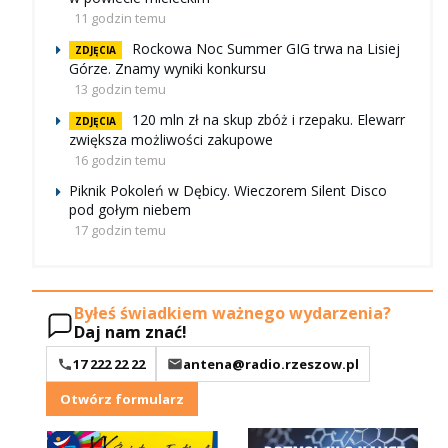
11 godzin temu
Rockowa Noc Summer GIG trwa na Lisiej
ZDJĘCIA
Górze. Znamy wyniki konkursu
13 godzin temu
120 mln zł na skup zbóż i rzepaku. Elewarr
ZDJĘCIA
zwiększa możliwości zakupowe
16 godzin temu
Piknik Pokoleń w Dębicy. Wieczorem Silent Disco
pod gołym niebem
17 godzin temu
Byłeś świadkiem ważnego wydarzenia?
Daj nam znać!
17 222 22 22
antena@radio.rzeszow.pl
Otwórz formularz