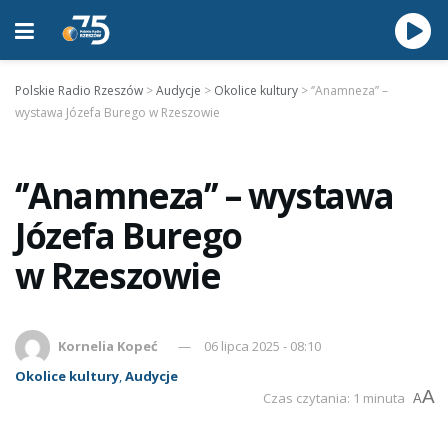
Polskie Radio Rzeszów
>
Audycje
>
Okolice kultury
>
‘’Anamneza’’ –
wystawa Józefa Burego w Rzeszowie
‘’Anamneza’’ – wystawa
Józefa Burego
w Rzeszowie
Kornelia Kopeć
06 lipca 2025 - 08:10
Okolice kultury
,
Audycje
A
Czas czytania: 1 minuta
A